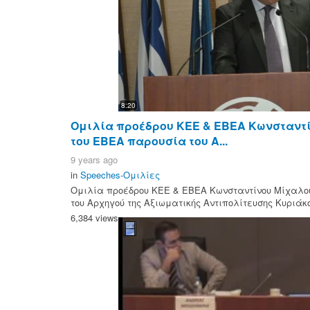
8:20
Ομιλία προέδρου ΚΕΕ & ΕΒΕΑ Κωνσταντί
του ΕΒΕΑ παρουσία του Α...
9 years ago
in
Speeches-Ομιλίες
Ομιλία προέδρου ΚΕΕ & ΕΒΕΑ Κωνσταντίνου Μίχαλου
του Αρχηγού της Αξιωματικής Αντιπολίτευσης Κυριάκο
6,384 views