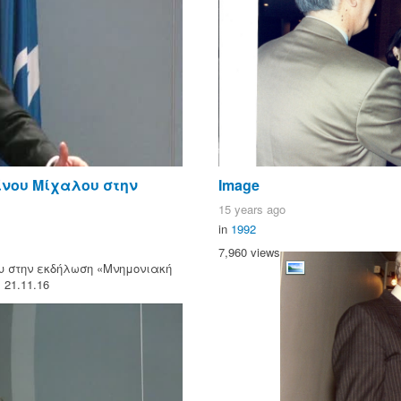
ίνου Μίχαλου στην
Image
15 years ago
in
1992
7,960 views
υ στην εκδήλωση «Μνημονιακή
21.11.16