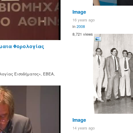
Image
16 years ago
in
2008
8,721 views
έματα Φορολογίας
λογίας Εισοδήματος», ΕΒΕΑ,
Image
14 years ago