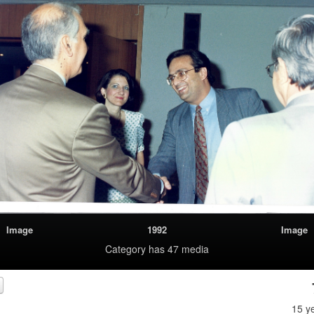
Image
1992
Image
Category
has 47 media
15 y