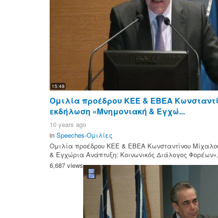
15:48
Ομιλία προέδρου ΚΕΕ & ΕΒΕΑ Κωνσταντ
εκδήλωση «Μνημονιακή & Εγχώ...
10 years ago
in
Speeches-Ομιλίες
Ομιλία προέδρου ΚΕΕ & ΕΒΕΑ Κωνσταντίνου Μίχαλο
& Εγχώρια Ανάπτυξη: Κοινωνικός Διάλογος Φορέων», 
6,687 views