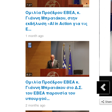
7:27
Ομιλία Προέδρου ΕΒΕΑ, κ.
Γιάννη Μπρατάκου, στην
εκδήλωση «AI in Action για τις
Ε...
1 month ago
8:21
Ομιλία Προέδρου ΕΒΕΑ κ.
Γιάννη Μπρατάκου στο Δ.Σ.
του ΕΒΕΑ παρουσία του
υπουργού...
Share
2 months ago