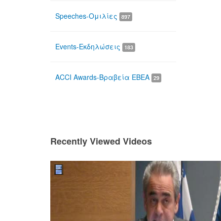
Speeches-Ομιλίες
897
Events-Εκδηλώσεις
183
ACCI Awards-Βραβεία ΕΒΕΑ
29
Recently Viewed Videos