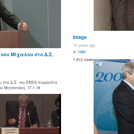
Image
15 years ago
in
1989
νου Μίχαλου στο Δ.Σ.
7,812 views
 στο Δ.Σ. του ΕΒΕΑ παρουσία
υ Μητσοτάκη, 17.1.18