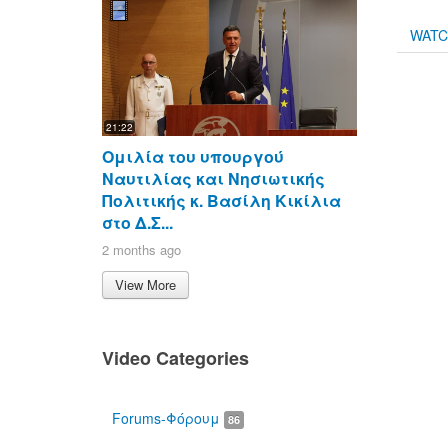
WAT
21:22
Ομιλία του υπουργού
Ναυτιλίας και Νησιωτικής
Πολιτικής κ. Βασίλη Κικίλια
στο Δ.Σ...
2 months ago
View More
Video Categories
Forums-Φόρουμ
86