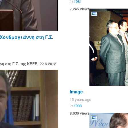
in
1981
7,245 views
 Χονδρογιάννη στη Γ.Σ.
η στη Γ.Σ. της ΚΕΕΕ, 22.6.2012
Image
15 years ago
in
1998
8,636 views