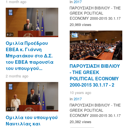
1 month ago
in
2017
ΠΑΡΟΥΣΙΑΣΗ ΒΙΒΛΙΟΥ - ΤΗΕ
GREEK POLITICAL
ECONOMY 2000-2015 30.1.17
20,969 views
8:21
Ομιλία Προέδρου
ΕΒΕΑ κ. Γιάννη
Μπρατάκου στο Δ.Σ.
του ΕΒΕΑ παρουσία
ΠΑΡΟΥΣΙΑΣΗ ΒΙΒΛΙΟΥ
του υπουργού...
- ΤΗΕ GREEK
2 months ago
POLITICAL ECONOMY
2000-2015 30.1.17 - 2
10 years ago
in
2017
ΠΑΡΟΥΣΙΑΣΗ ΒΙΒΛΙΟΥ - ΤΗΕ
21:22
GREEK POLITICAL
ECONOMY 2000-2015 30.1.17
Ομιλία του υπουργού
20,382 views
Ναυτιλίας και