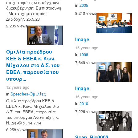
επιχειρήσεις και σύγχρονη
in
2005
διακυβέρνηση: Εμπιστοσύνη
8,210 views
- Μετασχηματισμός –
Διαδοχή", 25.5.23
2,205 views
Image
3:33
15 years ago
Ομιλία προέδρου
in
1998
ΚΕΕ & ΕΒΕΑ κ. Κων.
7,649 views
Μίχαλου στο Δ.Σ. του
ΕΒΕΑ, παρουσία του
υπουρ...
12 years ago
Image
in
Speeches-Ομιλίες
16 years ago
Ομιλία προέδρου ΚΕΕ &
in
2010
ΕΒΕΑ κ. Κων. Μίχαλου στο
7,226 views
Δ.Σ. του ΕΒΕΑ, παρουσία
του υπουργού Ανάπτυξης κ.
Ν. Δένδια, 14.7.14
8,258 views
Scan_Pic0003