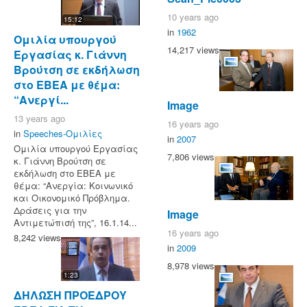
10 years ago
15:12
in
1962
Ομιλία υπουργού
14,217 views
Εργασίας κ. Γιάννη
Βρούτση σε εκδήλωση
στο ΕΒΕΑ με θέμα:
“Ανεργί...
Image
13 years ago
16 years ago
in
Speeches-Ομιλίες
in
2007
Ομιλία υπουργού Εργασίας
7,806 views
κ. Γιάννη Βρούτση σε
εκδήλωση στο ΕΒΕΑ με
θέμα: “Ανεργία: Κοινωνικό
και Οικονομικό Πρόβλημα.
Δράσεις για την
Image
Αντιμετώπισή της”, 16.1.14...
16 years ago
8,242 views
in
2009
8,978 views
1:23
ΔΗΛΩΣΗ ΠΡΟΕΔΡΟΥ