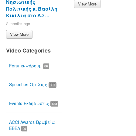
Νησιωτικής
View More
Πολιτικής κ. Βασίλη
Κικίλια στο Δ.Σ...
2 months ago
View More
Video Categories
Forums-Φόρουμ
86
Speeches-Ομιλίες
897
Events-Εκδηλώσεις
183
ACCI Awards-Βραβεία
ΕΒΕΑ
29