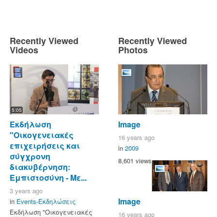
Recently Viewed
Recently Viewed
Videos
Photos
5:05
Εκδήλωση
Image
"Οικογενειακές
16 years ago
επιχειρήσεις και
in
2009
σύγχρονη
8,601 views
διακυβέρνηση:
Εμπιστοσύνη - Με...
3 years ago
Image
in
Events-Εκδηλώσεις
Εκδήλωση "Οικογενειακές
16 years ago