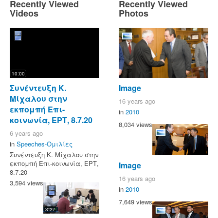
Recently Viewed
Recently Viewed
Videos
Photos
10:00
Συνέντευξη Κ.
Image
Μίχαλου στην
16 years ago
εκπομπή Επι-
in
2010
κοινωνία, ΕΡΤ, 8.7.20
8,034 views
6 years ago
in
Speeches-Ομιλίες
Συνέντευξη Κ. Μίχαλου στην
εκπομπή Επι-κοινωνία, ΕΡΤ,
Image
8.7.20
16 years ago
3,594 views
in
2010
7,649 views
3:27