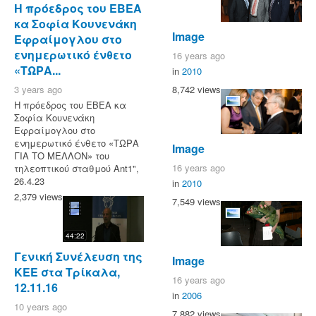
Η πρόεδρος του ΕΒΕΑ
κα Σοφία Κουνενάκη
Image
Εφραίμογλου στο
ενημερωτικό ένθετο
16 years ago
«ΤΩΡΑ...
in
2010
8,742 views
3 years ago
Η πρόεδρος του ΕΒΕΑ κα
Σοφία Κουνενάκη
Εφραίμογλου στο
ενημερωτικό ένθετο «ΤΩΡΑ
Image
ΓΙΑ ΤΟ ΜΕΛΛΟΝ» του
16 years ago
τηλεοπτικού σταθμού Ant1",
26.4.23
in
2010
2,379 views
7,549 views
44:22
Γενική Συνέλευση της
Image
ΚΕΕ στα Τρίκαλα,
16 years ago
12.11.16
in
2006
10 years ago
7,882 views