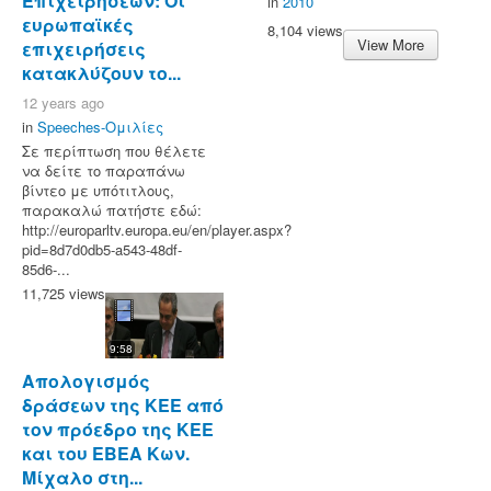
Επιχειρήσεων: Οι
in
2010
ευρωπαϊκές
8,104 views
View More
επιχειρήσεις
κατακλύζουν το...
12 years ago
in
Speeches-Ομιλίες
Σε περίπτωση που θέλετε
να δείτε το παραπάνω
βίντεο με υπότιτλους,
παρακαλώ πατήστε εδώ:
http://europarltv.europa.eu/en/player.aspx?
pid=8d7d0db5-a543-48df-
85d6-...
11,725 views
9:58
Απολογισμός
δράσεων της ΚΕΕ από
τον πρόεδρο της ΚΕΕ
και του ΕΒΕΑ Κων.
Μίχαλο στη...