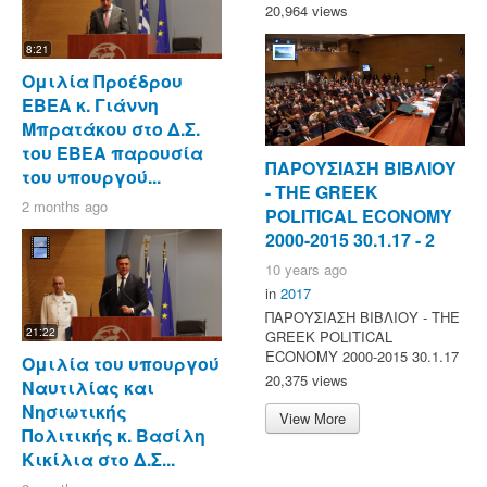
20,964 views
8:21
Ομιλία Προέδρου
ΕΒΕΑ κ. Γιάννη
Μπρατάκου στο Δ.Σ.
του ΕΒΕΑ παρουσία
ΠΑΡΟΥΣΙΑΣΗ ΒΙΒΛΙΟΥ
του υπουργού...
- ΤΗΕ GREEK
2 months ago
POLITICAL ECONOMY
2000-2015 30.1.17 - 2
10 years ago
in
2017
ΠΑΡΟΥΣΙΑΣΗ ΒΙΒΛΙΟΥ - ΤΗΕ
21:22
GREEK POLITICAL
ECONOMY 2000-2015 30.1.17
Ομιλία του υπουργού
20,375 views
Ναυτιλίας και
Νησιωτικής
View More
Πολιτικής κ. Βασίλη
Κικίλια στο Δ.Σ...