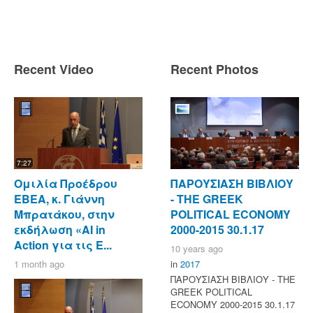
Recent Video
Recent Photos
7:27
Ομιλία Προέδρου
ΠΑΡΟΥΣΙΑΣΗ ΒΙΒΛΙΟΥ
ΕΒΕΑ, κ. Γιάννη
- ΤΗΕ GREEK
Μπρατάκου, στην
POLITICAL ECONOMY
εκδήλωση «AI in
2000-2015 30.1.17
Action για τις Ε...
10 years ago
1 month ago
in
2017
ΠΑΡΟΥΣΙΑΣΗ ΒΙΒΛΙΟΥ - ΤΗΕ
GREEK POLITICAL
ECONOMY 2000-2015 30.1.17