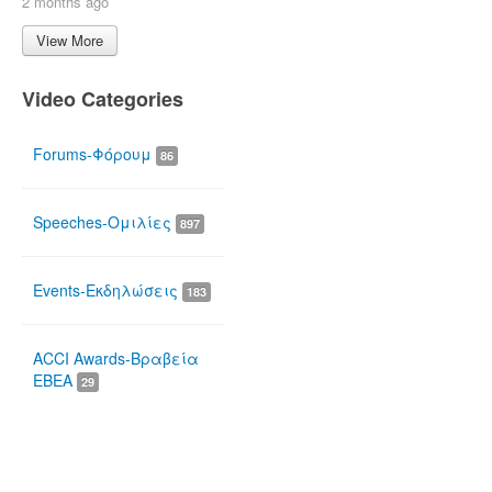
2 months ago
View More
Video Categories
Forums-Φόρουμ
86
Speeches-Ομιλίες
897
Events-Εκδηλώσεις
183
ACCI Awards-Βραβεία
ΕΒΕΑ
29