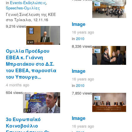
in
Events-Εκδηλώσεις
,
Speeches-Ομιλίες
Γενική Συνέλευση της ΚΕΕ
στα Τρίκαλα, 12.11.16
Image
9,216 views
16 years ago
in
2010
9:41
8,336 views
Ομιλία Προέδρου
ΕΒΕΑ κ. Γιάννη
Μπρατάκου στο Δ.Σ.
του ΕΒΕΑ, παρουσία
Image
του Υπουργο...
16 years ago
4 months ago
in
2010
604 views
7,850 views
2:17
Image
3ο Ευρωπαϊκό
Κοινοβούλιο
16 years ago