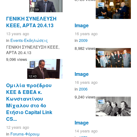
27:59
ΓΕΝΙΚΗ ΣΥΝΕΛΕΥΣΗ
Image
ΚΕΕΕ, ΑΡΤΑ 20.4.13
16 years ago
13 years ago
in
2009
in
Events-Εκδηλώσεις
ΓΕΝΙΚΗ ΣΥΝΕΛΕΥΣΗ ΚΕΕΕ,
8,982 views
ΑΡΤΑ 20.4.13
9,096 views
Image
12:43
16 years ago
Ομιλία προέδρου
in
2006
ΚΕΕ & ΕΒΕΑ κ.
9,240 views
Κωνσταντίνου
Μίχαλου στο 4ο
Ετήσιο Capital Link
CS...
Image
12 years ago
14 years ago
in
Forums-Φόρουμ