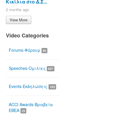
Κικίλια στο Δ.Σ...
2 months ago
View More
Video Categories
Forums-Φόρουμ
86
Speeches-Ομιλίες
897
Events-Εκδηλώσεις
183
ACCI Awards-Βραβεία
ΕΒΕΑ
29