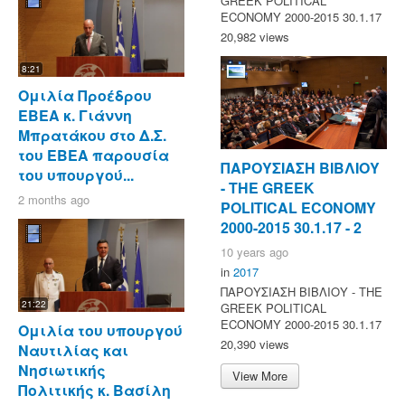
GREEK POLITICAL
ECONOMY 2000-2015 30.1.17
20,982 views
8:21
Ομιλία Προέδρου
ΕΒΕΑ κ. Γιάννη
Μπρατάκου στο Δ.Σ.
του ΕΒΕΑ παρουσία
ΠΑΡΟΥΣΙΑΣΗ ΒΙΒΛΙΟΥ
του υπουργού...
- ΤΗΕ GREEK
2 months ago
POLITICAL ECONOMY
2000-2015 30.1.17 - 2
10 years ago
in
2017
ΠΑΡΟΥΣΙΑΣΗ ΒΙΒΛΙΟΥ - ΤΗΕ
21:22
GREEK POLITICAL
ECONOMY 2000-2015 30.1.17
Ομιλία του υπουργού
20,390 views
Ναυτιλίας και
Νησιωτικής
View More
Πολιτικής κ. Βασίλη