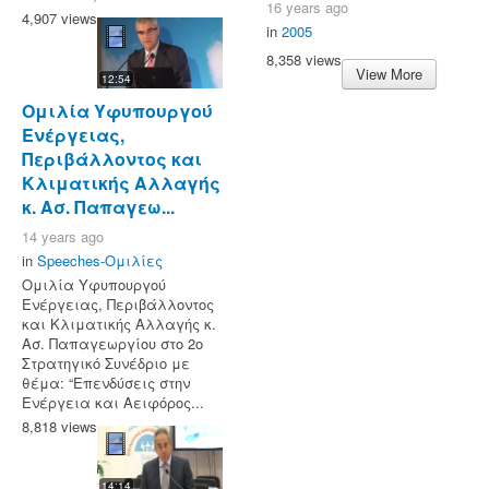
16 years ago
4,907 views
in
2005
8,358 views
View More
12:54
Ομιλία Υφυπουργού
Ενέργειας,
Περιβάλλοντος και
Κλιματικής Αλλαγής
κ. Ασ. Παπαγεω...
14 years ago
in
Speeches-Ομιλίες
Ομιλία Υφυπουργού
Ενέργειας, Περιβάλλοντος
και Κλιματικής Αλλαγής κ.
Ασ. Παπαγεωργίου στο 2ο
Στρατηγικό Συνέδριο με
θέμα: “Επενδύσεις στην
Ενέργεια και Αειφόρος...
8,818 views
14:14