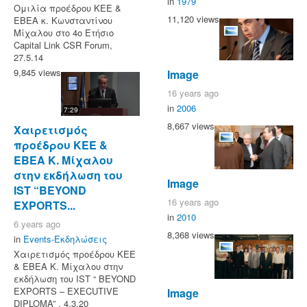
in
1979
Ομιλία προέδρου ΚΕΕ &
11,120 views
ΕΒΕΑ κ. Κωνσταντίνου
Μίχαλου στο 4ο Ετήσιο
Capital Link CSR Forum,
27.5.14
9,845 views
Image
16 years ago
in
2006
7:29
8,667 views
Χαιρετισμός
προέδρου ΚΕΕ &
ΕΒΕΑ Κ. Μίχαλου
στην εκδήλωση του
Image
IST “BEYOND
16 years ago
EXPORTS...
in
2010
6 years ago
8,368 views
in
Events-Εκδηλώσεις
Χαιρετισμός προέδρου ΚΕΕ
& ΕΒΕΑ Κ. Μίχαλου στην
εκδήλωση του IST “ BEYOND
EXPORTS – EXECUTIVE
Image
DIPLOMA” , 4.3.20