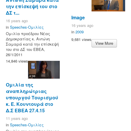
την επίσκεψή του στο
ΔΣ τ...
Image
16 years ago
16 years ago
in
Speeches-Ομιλίες
in
2009
Ομιλία προέδρου Νέας
Δημοκρατίας κ. Αντώνη
9,681 views
View More
Σαμαρά κατά την επίσκεψή
του στο ΔΣ του ΕΒΕΑ,
26/1/2011
14,846 views
4:36
Ομιλία της
αναπληρώτριας
υπουργού Τουρισμού
κ. Έ. Κουντουρά στο
Δ.Σ ΕΒΕΑ 27.4.15
11 years ago
in
Speeches-Ομιλίες