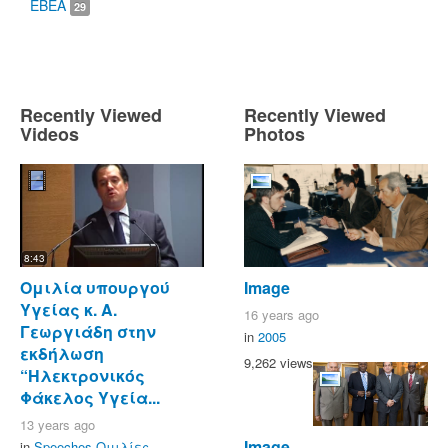
ΕΒΕΑ
29
Recently Viewed
Recently Viewed
Videos
Photos
8:43
Ομιλία υπουργού
Image
Υγείας κ. Α.
16 years ago
Γεωργιάδη στην
in
2005
εκδήλωση
9,262 views
“Ηλεκτρονικός
Φάκελος Υγεία...
13 years ago
Image
in
Speeches-Ομιλίες