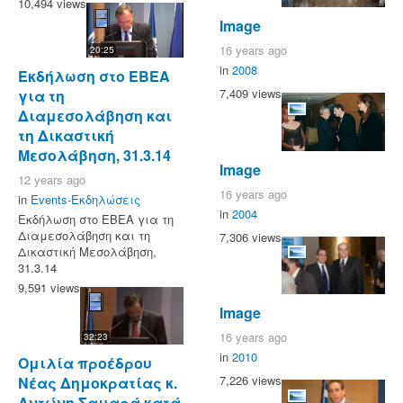
10,494 views
Image
16 years ago
20:25
in
2008
Εκδήλωση στο ΕΒΕΑ
7,409 views
για τη
Διαμεσολάβηση και
τη Δικαστική
Μεσολάβηση, 31.3.14
Image
12 years ago
16 years ago
in
Events-Εκδηλώσεις
in
2004
Εκδήλωση στο ΕΒΕΑ για τη
Διαμεσολάβηση και τη
7,306 views
Δικαστική Μεσολάβηση,
31.3.14
9,591 views
Image
16 years ago
32:23
in
2010
Ομιλία προέδρου
7,226 views
Νέας Δημοκρατίας κ.
Αντώνη Σαμαρά κατά