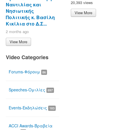
20,393 views
Ναυτιλίας και
Νησιωτικής
View More
Πολιτικής κ. Βασίλη
Κικίλια στο Δ.Σ...
2 months ago
View More
Video Categories
Forums-Φόρουμ
86
Speeches-Ομιλίες
897
Events-Εκδηλώσεις
183
ACCI Awards-Βραβεία