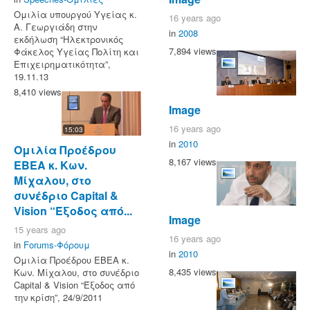
Ομιλία υπουργού Υγείας κ.
16 years ago
Α. Γεωργιάδη στην
in
2008
εκδήλωση “Ηλεκτρονικός
7,894 views
Φάκελος Υγείας Πολίτη και
Επιχειρηματικότητα”,
19.11.13
8,410 views
Image
16 years ago
15:03
in
2010
Ομιλία Προέδρου
8,167 views
ΕΒΕΑ κ. Κων.
Μίχαλου, στο
συνέδριο Capital &
Vision “Έξοδος από...
Image
15 years ago
16 years ago
in
Forums-Φόρουμ
in
2010
Ομιλία Προέδρου ΕΒΕΑ κ.
8,435 views
Κων. Μίχαλου, στο συνέδριο
Capital & Vision “Έξοδος από
την κρίση”, 24/9/2011