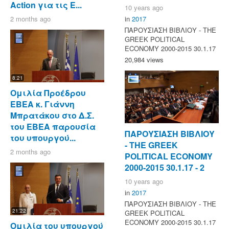
Action για τις Ε...
10 years ago
2 months ago
in
2017
ΠΑΡΟΥΣΙΑΣΗ ΒΙΒΛΙΟΥ - ΤΗΕ
GREEK POLITICAL
ECONOMY 2000-2015 30.1.17
20,984 views
8:21
Ομιλία Προέδρου
ΕΒΕΑ κ. Γιάννη
Μπρατάκου στο Δ.Σ.
του ΕΒΕΑ παρουσία
ΠΑΡΟΥΣΙΑΣΗ ΒΙΒΛΙΟΥ
του υπουργού...
- ΤΗΕ GREEK
2 months ago
POLITICAL ECONOMY
2000-2015 30.1.17 - 2
10 years ago
in
2017
ΠΑΡΟΥΣΙΑΣΗ ΒΙΒΛΙΟΥ - ΤΗΕ
21:22
GREEK POLITICAL
ECONOMY 2000-2015 30.1.17
Ομιλία του υπουργού