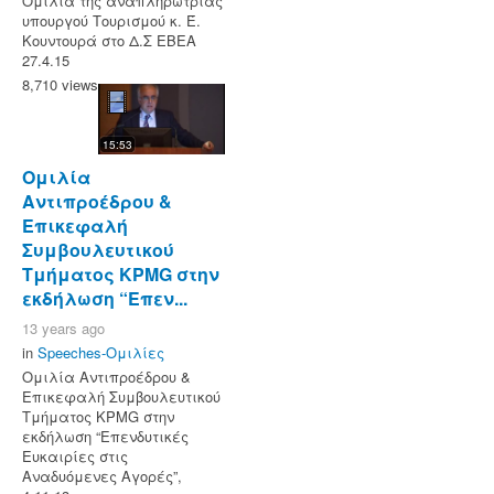
Ομιλία της αναπληρώτριας
υπουργού Τουρισμού κ. Έ.
Κουντουρά στο Δ.Σ ΕΒΕΑ
27.4.15
8,710 views
15:53
Ομιλία
Αντιπροέδρου &
Επικεφαλή
Συμβουλευτικού
Τμήματος KPMG στην
εκδήλωση “Επεν...
13 years ago
in
Speeches-Ομιλίες
Ομιλία Αντιπροέδρου &
Επικεφαλή Συμβουλευτικού
Τμήματος KPMG στην
εκδήλωση “Επενδυτικές
Ευκαιρίες στις
Αναδυόμενες Αγορές”,