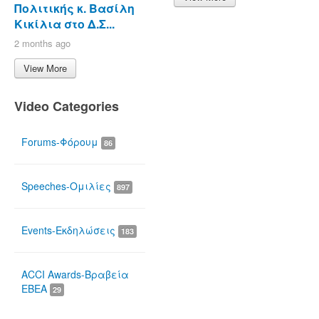
Πολιτικής κ. Βασίλη
Κικίλια στο Δ.Σ...
2 months ago
View More
Video Categories
Forums-Φόρουμ
86
Speeches-Ομιλίες
897
Events-Εκδηλώσεις
183
ACCI Awards-Βραβεία
ΕΒΕΑ
29