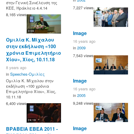
στην Γενική Συνέλευση της
7,227 views
ΚΕΕ, Ηράκλειο 4.4.14
8,165 views
3:00
Image
Ομιλία Κ. Μίχαλου
16 years ago
στην εκδήλωση «100
in
2009
χρόνια Επιμελητήριο
7,543 views
Χίου», Χίος, 10.11.18
8 years ago
in
Speeches-Ομιλίες
Image
Ομιλία Κ. Μίχαλου στην
εκδήλωση «100 χρόνια
16 years ago
Επιμελητήριο Χίου», Χίος,
in
2005
10.11.18
9,248 views
6,400 views
24:18
Image
ΒΡΑΒΕΙΑ ΕΒΕΑ 2011 -