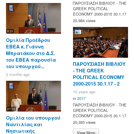
ΠΑΡΟΥΣΙΑΣΗ ΒΙΒΛΙΟΥ - ΤΗΕ
GREEK POLITICAL
ECONOMY 2000-2015 30.1.17
20,984 views
8:21
Ομιλία Προέδρου
ΕΒΕΑ κ. Γιάννη
Μπρατάκου στο Δ.Σ.
του ΕΒΕΑ παρουσία
ΠΑΡΟΥΣΙΑΣΗ ΒΙΒΛΙΟΥ
του υπουργού...
- ΤΗΕ GREEK
2 months ago
POLITICAL ECONOMY
2000-2015 30.1.17 - 2
10 years ago
in
2017
ΠΑΡΟΥΣΙΑΣΗ ΒΙΒΛΙΟΥ - ΤΗΕ
21:22
GREEK POLITICAL
ECONOMY 2000-2015 30.1.17
Ομιλία του υπουργού
20,393 views
Ναυτιλίας και
Νησιωτικής
View More