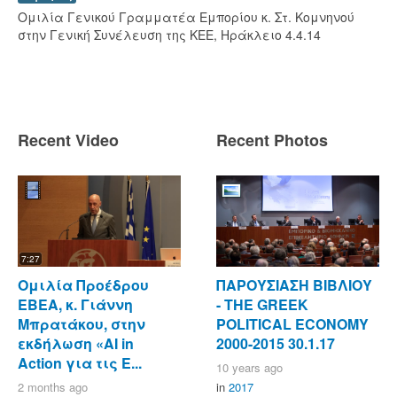
Ομιλία Γενικού Γραμματέα Εμπορίου κ. Στ. Κομνηνού
στην Γενική Συνέλευση της ΚΕΕ, Ηράκλειο 4.4.14
Recent Video
Recent Photos
7:27
Ομιλία Προέδρου
ΠΑΡΟΥΣΙΑΣΗ ΒΙΒΛΙΟΥ
ΕΒΕΑ, κ. Γιάννη
- ΤΗΕ GREEK
Μπρατάκου, στην
POLITICAL ECONOMY
εκδήλωση «AI in
2000-2015 30.1.17
Action για τις Ε...
10 years ago
2 months ago
in
2017