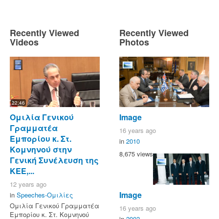
Recently Viewed
Recently Viewed
Videos
Photos
22:46
Ομιλία Γενικού
Image
Γραμματέα
16 years ago
Εμπορίου κ. Στ.
in
2010
Κομνηνού στην
8,675 views
Γενική Συνέλευση της
ΚΕΕ,...
12 years ago
Image
in
Speeches-Ομιλίες
Ομιλία Γενικού Γραμματέα
16 years ago
Εμπορίου κ. Στ. Κομνηνού
in
2002