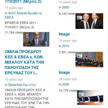
7/10/2011 (Μέρος 2)
16 years ago
in
2003
15 years ago
in
ACCI Awards-Βραβεία
9,140 views
ΕΒΕΑ
ΒΡΑΒΕΙΑ ΕΒΕΑ 2011 -
7/10/2011 (Μέρος 2)
11,764 views
Image
16 years ago
13:20
in
2010
ΟΜΙΛΙΑ ΠΡΟΕΔΡΟΥ
7,331 views
ΚΕΕ & ΕΒΕΑ κ. ΚΩΝ.
ΜΙΧΑΛΟΥ ΚΑΤΑ ΤΗΝ
ΠΑΡΟΥΣΙΑΣΗ ΤΗΣ
Image
ΕΡΕΥΝΑΣ ΤΟΥ Ι...
16 years ago
13 years ago
in
2009
in
Speeches-Ομιλίες
ΟΜΙΛΙΑ ΠΡΟΕΔΡΟΥ ΚΕΕ &
10,176 views
ΕΒΕΑ κ. ΚΩΝ. ΜΙΧΑΛΟΥ
ΚΑΤΑ ΤΗΝ ΠΑΡΟΥΣΙΑΣΗ ΤΗΣ
ΕΡΕΥΝΑΣ ΤΟΥ ΙΕΝΕ ΓΙΑ ΤΗΝ
ΕΝΕΡΓΕΙΑ ΚΑΙ ΤΗΝ