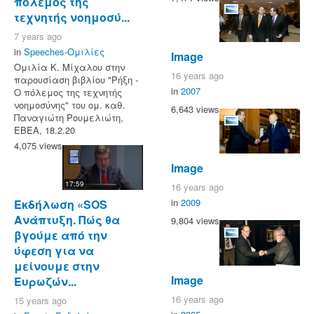
πόλεμος της
τεχνητής νοημοσύ...
7 years ago
in
Speeches-Ομιλίες
Image
Ομιλία Κ. Μίχαλου στην
16 years ago
παρουσίαση βιβλίου "Ρήξη -
in
2007
Ο πόλεμος της τεχνητής
νοημοσύνης" του ομ. καθ.
6,643 views
Παναγιώτη Ρουμελιώτη,
EBEA, 18.2.20
4,075 views
Image
17:59
16 years ago
in
2009
Εκδήλωση «SOS
Ανάπτυξη. Πώς θα
9,804 views
βγούμε από την
ύφεση για να
μείνουμε στην
Image
Ευρωζών...
16 years ago
15 years ago