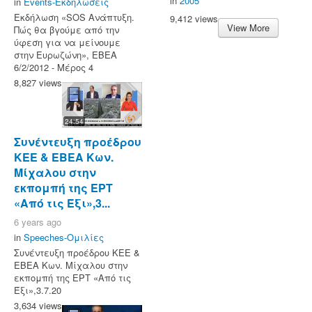
in
2005
in
Events-Εκδηλώσεις
Εκδήλωση «SOS Ανάπτυξη.
9,412 views
View More
Πώς θα βγούμε από την
ύφεση για να μείνουμε
στην Ευρωζώνη», ΕΒΕΑ
6/2/2012 - Μέρος 4
8,827 views
24:54
Συνέντευξη προέδρου
ΚΕΕ & ΕΒΕΑ Κων.
Μίχαλου στην
εκπομπή της ΕΡΤ
«Από τις Έξι»,3...
6 years ago
in
Speeches-Ομιλίες
Συνέντευξη προέδρου ΚΕΕ &
ΕΒΕΑ Κων. Μίχαλου στην
εκπομπή της ΕΡΤ «Από τις
Έξι»,3.7.20
3,634 views