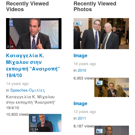
Recently Viewed
Recently Viewed
Videos
Photos
2:38
Καταγγελία Κ.
Image
Μίχαλου στην
16 years ago
εκπομπή “Ανατροπή”
in
2010
19/4/10
6,953 views
14 years ago
in
Speeches-Ομιλίες
Καταγγελία Κ. Μίχαλου
στην εκπομπή “Ανατροπή”
Image
19/4/10
13 years ago
10,833 views
in
2011
8,187 views
12:54