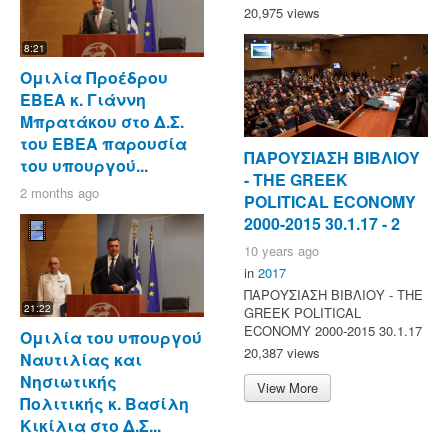
20,975 views
8:21
Ομιλία Προέδρου
ΕΒΕΑ κ. Γιάννη
Μπρατάκου στο Δ.Σ.
του ΕΒΕΑ παρουσία
ΠΑΡΟΥΣΙΑΣΗ ΒΙΒΛΙΟΥ
του υπουργού...
- ΤΗΕ GREEK
2 months ago
POLITICAL ECONOMY
2000-2015 30.1.17 - 2
10 years ago
in
2017
ΠΑΡΟΥΣΙΑΣΗ ΒΙΒΛΙΟΥ - ΤΗΕ
21:22
GREEK POLITICAL
ECONOMY 2000-2015 30.1.17
Ομιλία του υπουργού
20,387 views
Ναυτιλίας και
Νησιωτικής
View More
Πολιτικής κ. Βασίλη
Κικίλια στο Δ.Σ...