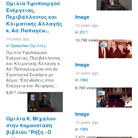
Ομιλία Υφυπουργού
Ενέργειας,
Image
Περιβάλλοντος και
Κλιματικής Αλλαγής
13 years ago
κ. Ασ. Παπαγεω...
in
2011
14 years ago
10,796 views
in
Speeches-Ομιλίες
Ομιλία Υφυπουργού
Ενέργειας, Περιβάλλοντος
και Κλιματικής Αλλαγής κ.
Image
Ασ. Παπαγεωργίου στο 2ο
14 years ago
Στρατηγικό Συνέδριο με
in
1982
θέμα: “Επενδύσεις στην
Ενέργεια και Αειφόρος...
8,769 views
8,817 views
14:32
Image
Ομιλία Κ. Μίχαλου
14 years ago
στην παρουσίαση
in
1983
βιβλίου "Ρήξη - Ο
7,471 views