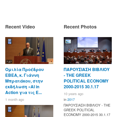
Recent Video
Recent Photos
7:27
Ομιλία Προέδρου
ΠΑΡΟΥΣΙΑΣΗ ΒΙΒΛΙΟΥ
ΕΒΕΑ, κ. Γιάννη
- ΤΗΕ GREEK
Μπρατάκου, στην
POLITICAL ECONOMY
εκδήλωση «AI in
2000-2015 30.1.17
Action για τις Ε...
10 years ago
1 month ago
in
2017
ΠΑΡΟΥΣΙΑΣΗ ΒΙΒΛΙΟΥ - ΤΗΕ
GREEK POLITICAL
ECONOMY 2000-2015 30.1.17