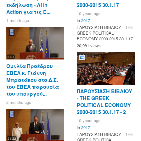
εκδήλωση «AI in
2000-2015 30.1.17
Action για τις Ε...
10 years ago
1 month ago
in
2017
ΠΑΡΟΥΣΙΑΣΗ ΒΙΒΛΙΟΥ - ΤΗΕ
GREEK POLITICAL
ECONOMY 2000-2015 30.1.17
20,981 views
8:21
Ομιλία Προέδρου
ΕΒΕΑ κ. Γιάννη
Μπρατάκου στο Δ.Σ.
του ΕΒΕΑ παρουσία
ΠΑΡΟΥΣΙΑΣΗ ΒΙΒΛΙΟΥ
του υπουργού...
- ΤΗΕ GREEK
2 months ago
POLITICAL ECONOMY
2000-2015 30.1.17 - 2
10 years ago
in
2017
ΠΑΡΟΥΣΙΑΣΗ ΒΙΒΛΙΟΥ - ΤΗΕ
21:22
GREEK POLITICAL