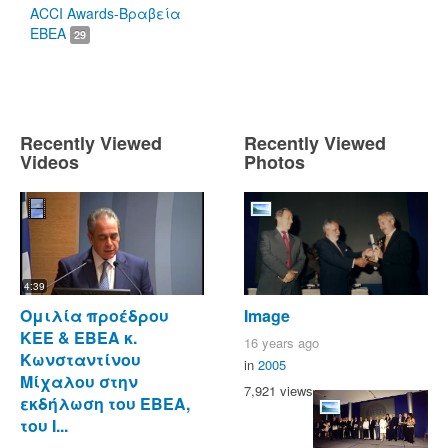
ACCI Awards-Βραβεία
ΕΒΕΑ
29
Recently Viewed
Recently Viewed
Videos
Photos
4:39
Ομιλία προέδρου
Image
ΚΕΕ & ΕΒΕΑ κ.
16 years ago
Κωνσταντίνου
in
2005
Μίχαλου στην
7,921 views
εκδήλωση του ΕΒΕΑ,
του Ι...