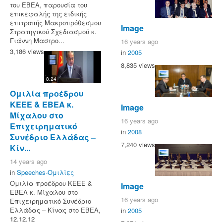
του ΕΒΕΑ, παρουσία του
επικεφαλής της ειδικής
επιτροπής Μακροπρόθεσμου
Image
Στρατηγικού Σχεδιασμού κ.
Γιάννη Μαστρο...
16 years ago
3,186 views
in
2005
8,835 views
8:24
Ομιλία προέδρου
ΚΕΕΕ & EBEA κ.
Image
Μίχαλου στο
16 years ago
Επιχειρηματικό
in
2008
Συνέδριο Ελλάδας –
7,240 views
Κίν...
14 years ago
in
Speeches-Ομιλίες
Ομιλία προέδρου ΚΕΕΕ &
Image
EBEA κ. Μίχαλου στο
16 years ago
Επιχειρηματικό Συνέδριο
Ελλάδας – Κίνας στο ΕΒΕΑ,
in
2005
12.12.12