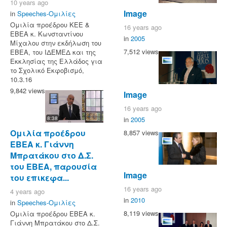
10 years ago
Image
in
Speeches-Ομιλίες
Ομιλία προέδρου ΚΕΕ &
16 years ago
ΕΒΕΑ κ. Κωνσταντίνου
in
2005
Μίχαλου στην εκδήλωση του
7,512 views
ΕΒΕΑ, του ΙΔΕΜΕΔ και της
Εκκλησίας της Ελλάδος για
το Σχολικό Εκφοβισμό,
10.3.16
9,842 views
Image
16 years ago
in
2005
8:38
Ομιλία προέδρου
8,857 views
ΕΒΕΑ κ. Γιάννη
Μπρατάκου στο Δ.Σ.
του ΕΒΕΑ, παρουσία
Image
του επικεφα...
16 years ago
4 years ago
in
2010
in
Speeches-Ομιλίες
8,119 views
Ομιλία προέδρου ΕΒΕΑ κ.
Γιάννη Μπρατάκου στο Δ.Σ.