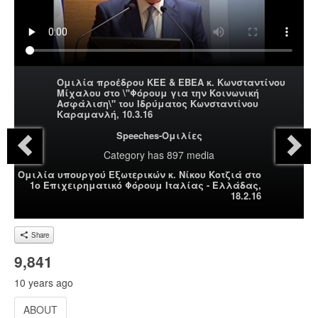
Ομιλία προέδρου ΚΕΕ & ΕΒΕΑ κ. Κωνσταντίνου
Μίχαλου στο \"Φόρουμ για την Κοινωνική
Ασφάλιση\" του Ιδρύματος Κωνσταντίνου
Καραμανλή, 10.3.16
Speeches-Ομιλίες
Category
has 897 media
Ομιλία υπουργού Εξωτερικών κ. Νίκου Κοτζιά στο
1ο Επιχειρηματικό Φόρουμ Ιταλίας - Ελλάδας,
18.2.16
Share
9,841
10 years ago
ABOUT