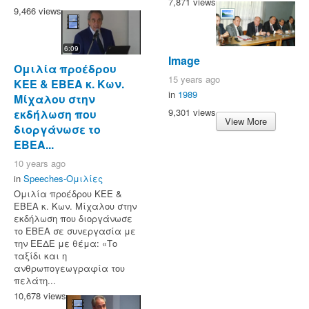
7,871 views
9,466 views
6:09
Image
Ομιλία προέδρου
15 years ago
ΚΕΕ & ΕΒΕΑ κ. Κων.
in
1989
Μίχαλου στην
9,301 views
εκδήλωση που
View More
διοργάνωσε το
ΕΒΕΑ...
10 years ago
in
Speeches-Ομιλίες
Ομιλία προέδρου ΚΕΕ &
ΕΒΕΑ κ. Κων. Μίχαλου στην
εκδήλωση που διοργάνωσε
το ΕΒΕΑ σε συνεργασία με
την ΕΕΔΕ με θέμα: «Το
ταξίδι και η
ανθρωπογεωγραφία του
πελάτη...
10,678 views