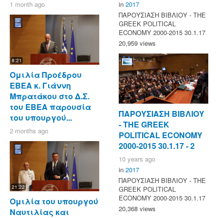
1 month ago
in
2017
ΠΑΡΟΥΣΙΑΣΗ ΒΙΒΛΙΟΥ - ΤΗΕ
GREEK POLITICAL
ECONOMY 2000-2015 30.1.17
20,959 views
8:21
Ομιλία Προέδρου
ΕΒΕΑ κ. Γιάννη
Μπρατάκου στο Δ.Σ.
του ΕΒΕΑ παρουσία
ΠΑΡΟΥΣΙΑΣΗ ΒΙΒΛΙΟΥ
του υπουργού...
- ΤΗΕ GREEK
2 months ago
POLITICAL ECONOMY
2000-2015 30.1.17 - 2
10 years ago
in
2017
ΠΑΡΟΥΣΙΑΣΗ ΒΙΒΛΙΟΥ - ΤΗΕ
21:22
GREEK POLITICAL
ECONOMY 2000-2015 30.1.17
Ομιλία του υπουργού
20,368 views
Ναυτιλίας και