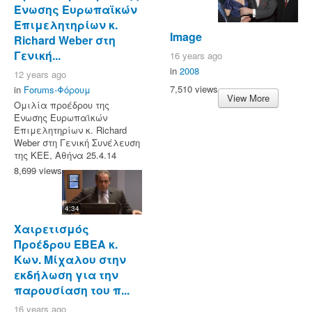
Ένωσης Ευρωπαϊκών
Επιμελητηρίων κ.
Image
Richard Weber στη
Γενική...
16 years ago
in
2008
12 years ago
7,510 views
in
Forums-Φόρουμ
View More
Ομιλία προέδρου της
Ένωσης Ευρωπαϊκών
Επιμελητηρίων κ. Richard
Weber στη Γενική Συνέλευση
της ΚΕΕ, Αθήνα 25.4.14
8,699 views
4:34
Χαιρετισμός
Προέδρου ΕΒΕΑ κ.
Κων. Μίχαλου στην
εκδήλωση για την
παρουσίαση του π...
16 years ago