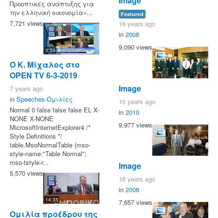
Image
Προοπτικές ανάπτυξης για
την ελληνική οικονομία»...
Featured
7,721 views
16 years ago
in
2008
9,090 views
3:33
Ο Κ. Μίχαλος στο
OPEN TV 6-3-2019
Image
7 years ago
in
Speeches-Ομιλίες
15 years ago
Normal 0 false false false EL X-
in
2010
NONE X-NONE
9,977 views
MicrosoftInternetExplorer4 /*
Style Definitions */
table.MsoNormalTable {mso-
style-name:"Table Normal";
mso-tstyle-r...
Image
5,570 views
16 years ago
in
2008
14:35
7,657 views
Ομιλία προέδρου της