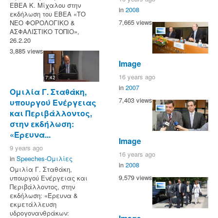
ΕΒΕΑ Κ. Μίχαλου στην
in
2008
εκδήλωση του ΕΒΕΑ «ΤΟ
7,665 views
ΝΕΟ ΦΟΡΟΛΟΓΙΚΟ &
ΑΣΦΑΛΙΣΤΙΚΟ ΤΟΠΙΟ»,
26.2.20
3,885 views
Image
16 years ago
7:42
in
2007
Ομιλία Γ. Σταθάκη,
7,403 views
υπουργού Ενέργειας
και Περιβάλλοντος,
στην εκδήλωση:
«Έρευνα...
Image
9 years ago
16 years ago
in
Speeches-Ομιλίες
in
2008
Ομιλία Γ. Σταθάκη,
9,579 views
υπουργού Ενέργειας και
Περιβάλλοντος, στην
εκδήλωση: «Έρευνα &
εκμετάλλευση
υδρογονανθράκων: