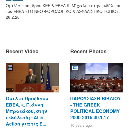
Ομιλία προέδρου ΚΕΕ & ΕΒΕΑ Κ. Μίχαλου στην εκδήλωση
του ΕΒΕΑ «ΤΟ ΝΕΟ ΦΟΡΟΛΟΓΙΚΟ & ΑΣΦΑΛΙΣΤΙΚΟ ΤΟΠΙΟ»,
26.2.20
Recent Video
Recent Photos
7:27
Ομιλία Προέδρου
ΠΑΡΟΥΣΙΑΣΗ ΒΙΒΛΙΟΥ
ΕΒΕΑ, κ. Γιάννη
- ΤΗΕ GREEK
Μπρατάκου, στην
POLITICAL ECONOMY
εκδήλωση «AI in
2000-2015 30.1.17
Action για τις Ε...
10 years ago