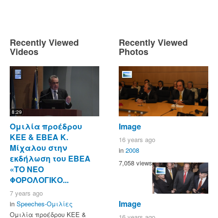
Recently Viewed
Recently Viewed
Videos
Photos
8:29
Ομιλία προέδρου
Image
ΚΕΕ & ΕΒΕΑ Κ.
16 years ago
Μίχαλου στην
in
2008
εκδήλωση του ΕΒΕΑ
7,058 views
«ΤΟ ΝΕΟ
ΦΟΡΟΛΟΓΙΚΟ...
7 years ago
Image
in
Speeches-Ομιλίες
Ομιλία προέδρου ΚΕΕ &
16 years ago