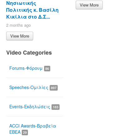
Νησιωτικής
View More
Πολιτικής κ. Βασίλη
Κικίλια στο Δ.Σ...
2 months ago
View More
Video Categories
Forums-Φόρουμ
86
Speeches-Ομιλίες
897
Events-Εκδηλώσεις
183
ACCI Awards-Βραβεία
ΕΒΕΑ
29