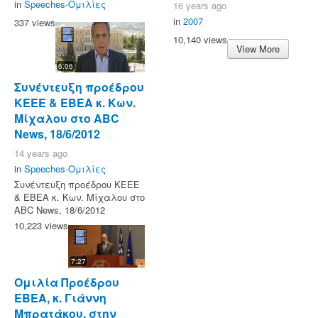
in
Speeches-Ομιλίες
16 years ago
in
2007
337 views
10,140 views
View More
6:06
Συνέντευξη προέδρου
KEEE & ΕΒΕΑ κ. Κων.
Μίχαλου στο ABC
News, 18/6/2012
14 years ago
in
Speeches-Ομιλίες
Συνέντευξη προέδρου KEEE
& ΕΒΕΑ κ. Κων. Μίχαλου στο
ABC News, 18/6/2012
10,223 views
7:27
Ομιλία Προέδρου
ΕΒΕΑ, κ. Γιάννη
Μπρατάκου, στην