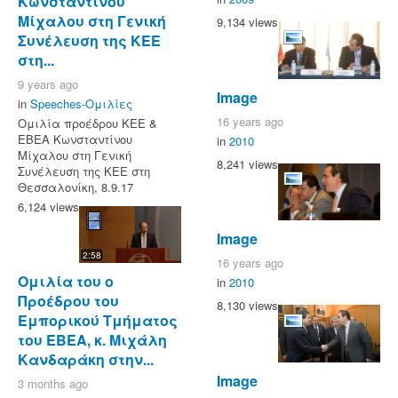
Κωνσταντίνου
Μίχαλου στη Γενική
9,134 views
Συνέλευση της ΚΕΕ
στη...
9 years ago
Image
in
Speeches-Ομιλίες
16 years ago
Ομιλία προέδρου ΚΕΕ &
ΕΒΕΑ Κωνσταντίνου
in
2010
Μίχαλου στη Γενική
8,241 views
Συνέλευση της ΚΕΕ στη
Θεσσαλονίκη, 8.9.17
6,124 views
Image
2:58
16 years ago
Ομιλία του ο
in
2010
Προέδρου του
8,130 views
Εμπορικού Τμήματος
του ΕΒΕΑ, κ. Μιχάλη
Κανδαράκη στην...
Image
3 months ago