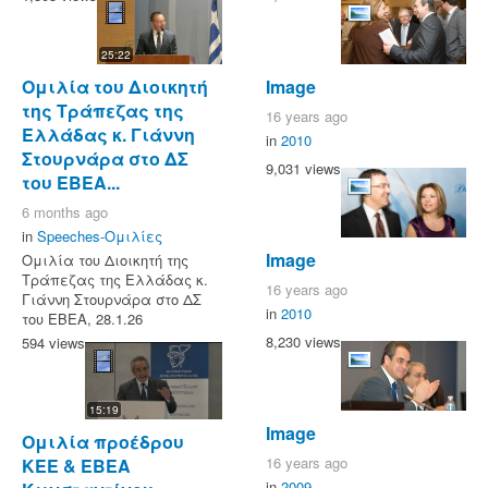
25:22
Image
Ομιλία του Διοικητή
της Τράπεζας της
16 years ago
Ελλάδας κ. Γιάννη
in
2010
Στουρνάρα στο ΔΣ
9,031 views
του ΕΒΕΑ...
6 months ago
in
Speeches-Ομιλίες
Image
Ομιλία του Διοικητή της
Τράπεζας της Ελλάδας κ.
16 years ago
Γιάννη Στουρνάρα στο ΔΣ
in
2010
του ΕΒΕΑ, 28.1.26
8,230 views
594 views
15:19
Image
Ομιλία προέδρου
16 years ago
ΚΕΕ & ΕΒΕΑ
in
2009