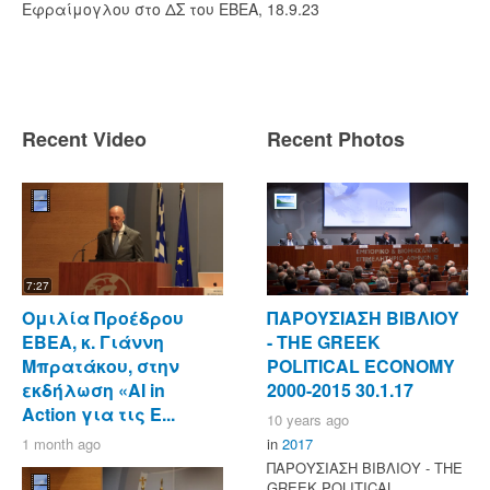
Εφραίμογλου στο ΔΣ του ΕΒΕΑ, 18.9.23
Recent Video
Recent Photos
7:27
Ομιλία Προέδρου
ΠΑΡΟΥΣΙΑΣΗ ΒΙΒΛΙΟΥ
ΕΒΕΑ, κ. Γιάννη
- ΤΗΕ GREEK
Μπρατάκου, στην
POLITICAL ECONOMY
εκδήλωση «AI in
2000-2015 30.1.17
Action για τις Ε...
10 years ago
1 month ago
in
2017
ΠΑΡΟΥΣΙΑΣΗ ΒΙΒΛΙΟΥ - ΤΗΕ
GREEK POLITICAL