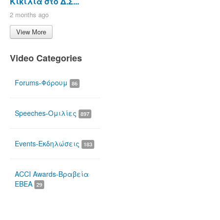
Κικίλια στο Δ.Σ...
2 months ago
View More
Video Categories
Forums-Φόρουμ
86
Speeches-Ομιλίες
897
Events-Εκδηλώσεις
183
ACCI Awards-Βραβεία
ΕΒΕΑ
29