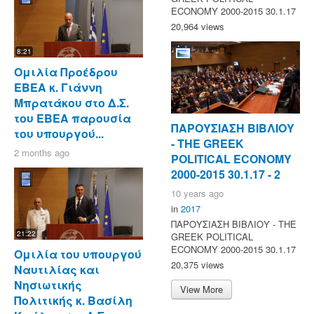
ECONOMY 2000-2015 30.1.17
20,964 views
8:21
Ομιλία Προέδρου
ΕΒΕΑ κ. Γιάννη
Μπρατάκου στο Δ.Σ.
του ΕΒΕΑ παρουσία
ΠΑΡΟΥΣΙΑΣΗ ΒΙΒΛΙΟΥ
του υπουργού...
- ΤΗΕ GREEK
2 months ago
POLITICAL ECONOMY
2000-2015 30.1.17 - 2
10 years ago
in
2017
ΠΑΡΟΥΣΙΑΣΗ ΒΙΒΛΙΟΥ - ΤΗΕ
21:22
GREEK POLITICAL
ECONOMY 2000-2015 30.1.17
Ομιλία του υπουργού
20,375 views
Ναυτιλίας και
Νησιωτικής
View More
Πολιτικής κ. Βασίλη