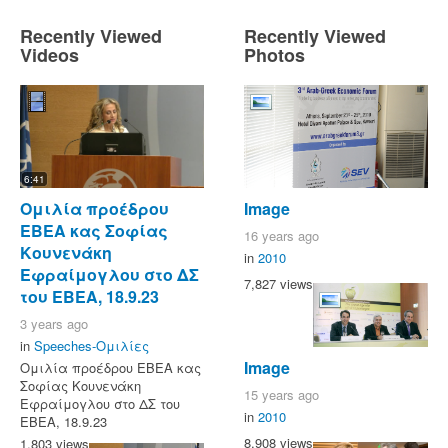
Recently Viewed
Recently Viewed
Videos
Photos
6:41
Ομιλία προέδρου
Image
ΕΒΕΑ κας Σοφίας
16 years ago
Κουνενάκη
in
2010
Εφραίμογλου στο ΔΣ
7,827 views
του ΕΒΕΑ, 18.9.23
3 years ago
in
Speeches-Ομιλίες
Image
Ομιλία προέδρου ΕΒΕΑ κας
Σοφίας Κουνενάκη
15 years ago
Εφραίμογλου στο ΔΣ του
in
2010
ΕΒΕΑ, 18.9.23
8,908 views
1,803 views