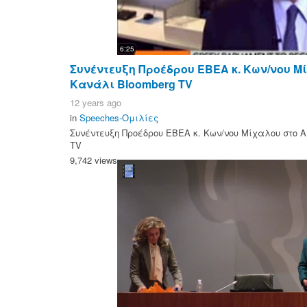
6:25
Συνέντευξη Προέδρου ΕΒΕΑ κ. Κων/νου Μ
Κανάλι Bloomberg TV
12 years ago
in
Speeches-Ομιλίες
Συνέντευξη Προέδρου ΕΒΕΑ κ. Κων/νου Μίχαλου στο 
TV
9,742 views