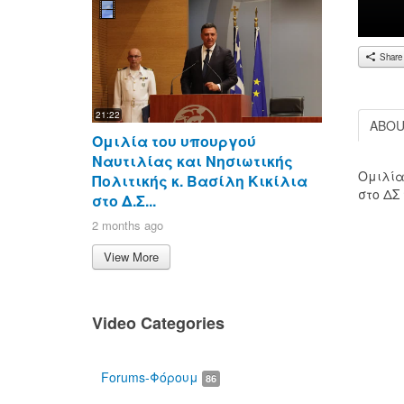
Share
21:22
ABO
Ομιλία του υπουργού
Ναυτιλίας και Νησιωτικής
Ομιλία
Πολιτικής κ. Βασίλη Κικίλια
00:00
στο ΔΣ 
στο Δ.Σ...
2 months ago
View More
Video Categories
Forums-Φόρουμ
86