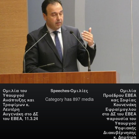
Ομιλία του
Speeches-Ομιλίες
Ομιλία
Υπουργού
Προέδρου ΕΒΕΑ
Category
has 897 media
Ανάπτυξης και
κας Σοφίας
Τροφίμων κ.
Κουνενάκη
Λευτέρη
Εφραίμογλου
Αυγενάκη στο ΔΣ
στο ΔΣ του ΕΒΕΑ
του ΕΒΕΑ, 11.3.24
παρουσία του
Υπουργού
Ψηφιακής
Διακυβέρνησης
κ. Δημήτρη