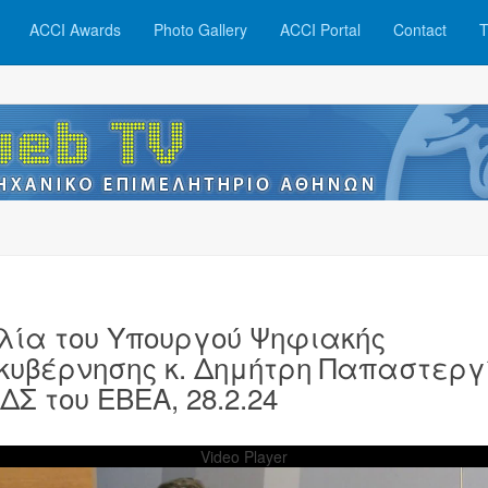
ACCI Awards
Photo Gallery
ACCI Portal
Contact
T
λία του Υπουργού Ψηφιακής
κυβέρνησης κ. Δημήτρη Παπαστεργ
ΔΣ του ΕΒΕΑ, 28.2.24
Video Player