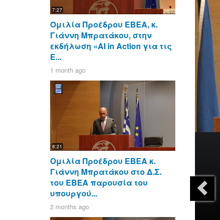
7:27
Ομιλία Προέδρου ΕΒΕΑ, κ.
Γιάννη Μπρατάκου, στην
εκδήλωση «AI in Action για τις
Ε...
1 month ago
8:21
Ομιλία Προέδρου ΕΒΕΑ κ.
Γιάννη Μπρατάκου στο Δ.Σ.
του ΕΒΕΑ παρουσία του
υπουργού...
2 months ago