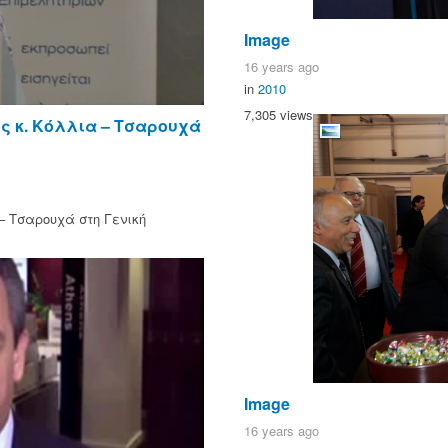
Image
16 years ago
in
2010
7,305 views
ς κ. Κόλλια – Τσαρουχά
– Τσαρουχά στη Γενική
Image
16 years ago