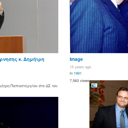
ρνησης κ. Δημήτρη
Image
15 years ago
in
1991
7,563 views
μήτρη Παπαστεργίου στο ΔΣ του