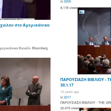
in
2006
8,178 views
ίχαλου στο Αμερικάνικο
Αμερικάνικο Κανάλι Bloomberg
ΠΑΡΟΥΣΙΑΣΗ ΒΙΒΛΙΟΥ - 
30.1.17
10 years ago
in
2017
ΠΑΡΟΥΣΙΑΣΗ ΒΙΒΛΙΟΥ - ΤΗΕ GR
20,979 views