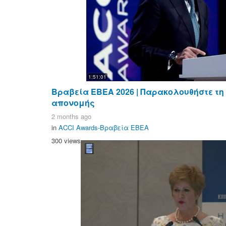
1:51:01
Βραβεία ΕΒΕΑ 2026 | Παρακολουθήστε τη
απονομής
2 months ago
in
ACCI Awards-Βραβεία ΕΒΕΑ
300 views