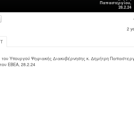
Παπαστεργίου,
28.2.24
2 y
UT
00:00
 του Υπουργού Ψηφιακής Διακυβέρνησης κ. Δημήτρη Παπαστερ
του ΕΒΕΑ, 28.2.24
00:00
Use Up/Down Arrow keys to increase or decrease volume.