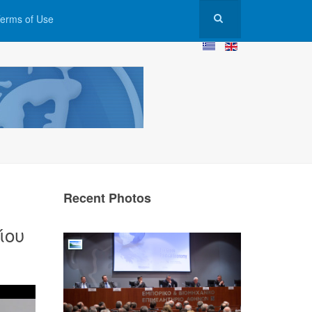
erms of Use
Recent Photos
ίου