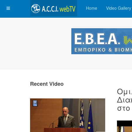
Home
Video Gallery
Recent Video
Ομι
Δια
στο 