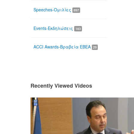
Speeches-Ομιλίες
897
Events-Εκδηλώσεις
183
ACCI Awards-Βραβεία ΕΒΕΑ
29
Recently Viewed Videos