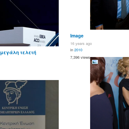
Image
16 years ago
in
2010
 μεγάλη τελετή
7,396 views