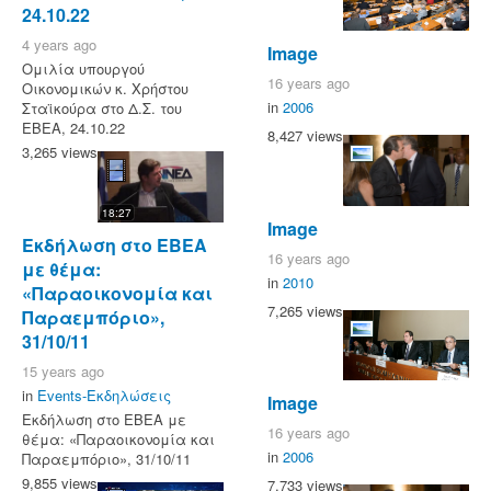
24.10.22
4 years ago
Image
Ομιλία υπουργού
16 years ago
Οικονομικών κ. Χρήστου
in
2006
Σταϊκούρα στο Δ.Σ. του
ΕΒΕΑ, 24.10.22
8,427 views
3,265 views
18:27
Image
Εκδήλωση στο ΕΒΕΑ
16 years ago
με θέμα:
in
2010
«Παραοικονομία και
7,265 views
Παραεμπόριο»,
31/10/11
15 years ago
in
Events-Εκδηλώσεις
Image
Εκδήλωση στο ΕΒΕΑ με
16 years ago
θέμα: «Παραοικονομία και
in
2006
Παραεμπόριο», 31/10/11
9,855 views
7,733 views