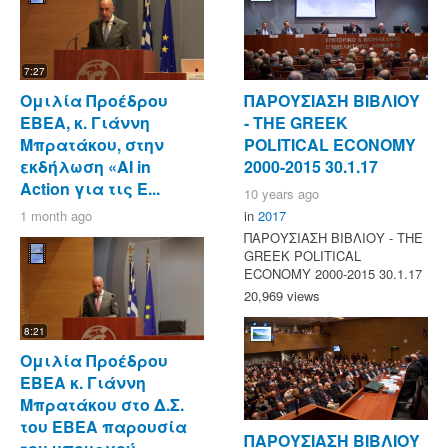
7:27
Ομιλία Προέδρου
ΠΑΡΟΥΣΙΑΣΗ ΒΙΒΛΙΟΥ
ΕΒΕΑ, κ. Γιάννη
- ΤΗΕ GREEK
Μπρατάκου, στην
POLITICAL ECONOMY
εκδήλωση «AI in
2000-2015 30.1.17
Action για τις Ε...
10 years ago
1 month ago
in
2017
ΠΑΡΟΥΣΙΑΣΗ ΒΙΒΛΙΟΥ - ΤΗΕ
GREEK POLITICAL
ECONOMY 2000-2015 30.1.17
20,969 views
8:21
Ομιλία Προέδρου
ΕΒΕΑ κ. Γιάννη
Μπρατάκου στο Δ.Σ.
του ΕΒΕΑ παρουσία
ΠΑΡΟΥΣΙΑΣΗ ΒΙΒΛΙΟΥ