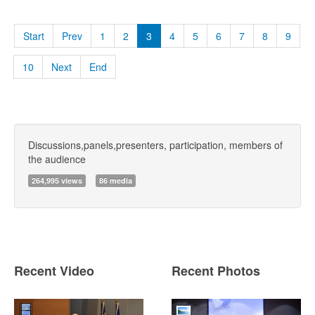
Start
Prev
1
2
3
4
5
6
7
8
9
10
Next
End
Discussions,panels,presenters, participation, members of
the audience
264,995 views
86 media
Recent Video
Recent Photos