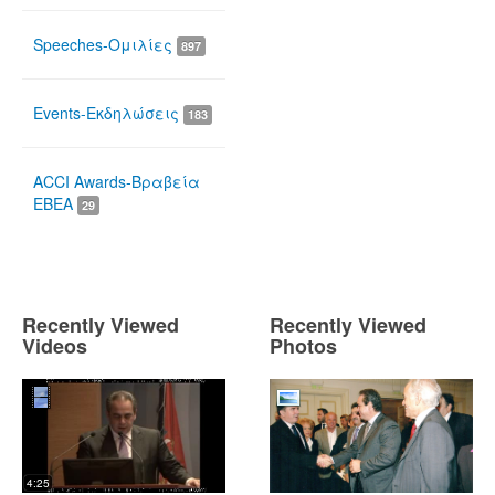
Speeches-Ομιλίες
897
Events-Εκδηλώσεις
183
ACCI Awards-Βραβεία
ΕΒΕΑ
29
Recently Viewed
Recently Viewed
Videos
Photos
4:25