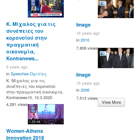
Κ. Μίχαλος για τις
Image
συνέπειες του
16 years ago
κορονοϊού στην
in
2010
πραγματική
7,808 views
οικονομία,
Kontranews...
6 years ago
in
Speeches-Ομιλίες
Image
Κ. Μίχαλος για τις
16 years ago
συνέπειες του κορονοϊού
in
2006
στην πραγματική οικονομία,
Kontranews10, 10.3.2020
7,513 views
View More
4,281 views
1:33:48
Women-Athens
Innovation 2018