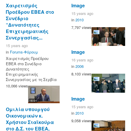
Χαιρετισμός
Image
Προέδρου ΕΒΕΑ στο
15 years ago
Συνέδριο
in
2010
“Δυνατότητες
7,797 views
Επιχειρηματικής
Συνεργασίας...
15 years ago
Image
in
Forums-Φόρουμ
Χαιρετισμός Προέδρου
16 years ago
ΕΒΕΑ στο Συνέδριο
in
2006
Δυνατότητες
8,103 views
Επιχειρηματικής
Συνεργασίας με τη Σερβία
10,066 views
Image
16:01
15 years ago
Ομιλία υπουργού
in
2010
Οικονομικών κ.
9,058 views
Χρήστου Σταϊκούρα
στο Δ.Σ. του ΕΒΕΑ,