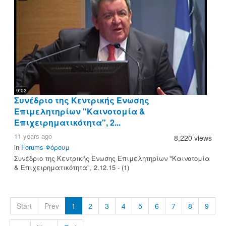
9:02
Συνέδριο της Κεντρικής Ένωσης
Επιμελητηρίων "Καινοτομία &
Επιχειρηματικότητα", 2...
11 years ago
8,220 views
in
Forums-Φόρουμ
Συνέδριο της Κεντρικής Ένωσης Επιμελητηρίων "Καινοτομία
& Επιχειρηματικότητα", 2.12.15 - (1)
Start
Prev
1
2
3
4
5
6
7
8
9