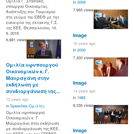
Ομιλία Γ. Σταθάκη,
in
2008
υπουργού Οικονομίας,
7,965 views
Ανάπτυξης και Τουρισμού
στο γεύμα του ΕΒΕΘ με την
ευκαιρία της έκτακτης Γ.Σ.
της ΚΕΕ, Θεσσαλονίκη, 10.
9. 2016
Image
6,881 views
16 years ago
in
2006
6:34
7,300 views
Ομιλία υφυπουργού
Οικονομικών κ. Γ.
Μαυραγάνη στην
Image
εκδήλωση με
συνδιοργάνωση της...
14 years ago
in
1982
12 years ago
8,336 views
in
Speeches-Ομιλίες
Ομιλία υφυπουργού
Οικονομικών κ. Γ.
Μαυραγάνη στην εκδήλωση
με συνδιοργάνωση της ΚΕΕ,
Image
της ΕΣΕΕ, και της ΓΣΕΒΕΕ