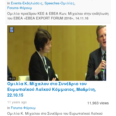
in
Events-Εκδηλώσεις
,
Speeches-Ομιλίες
,
Forums-Φόρουμ
Ομιλία προέδρου ΚΕΕ & ΕΒΕΑ Κων. Μίχαλου στην εκδήλωση
του ΕΒΕΑ «ΕΒΕΑ EXPORT FORUM 2016», 14.11.16
19:21
Ομιλία Κ. Μίχαλου στο Συνέδριο του
Ευρωπαϊκού Λαϊκού Κόμματος, Μαδρίτη,
22.10.15
11 years ago
11,963 views
in
Forums-Φόρουμ
Ομιλία Κ. Μίχαλου στο Συνέδριο του Ευρωπαϊκού Λαϊκού