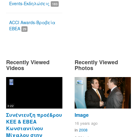
Events-Εκδηλώσεις
183
ACCI Awards-Βραβεία
ΕΒΕΑ
29
Recently Viewed
Recently Viewed
Videos
Photos
3:22
Συνέντευξη προέδρου
Image
ΚΕΕ & ΕΒΕΑ
16 years ago
Κωνσταντίνου
in
2008
Μίχαλου στην