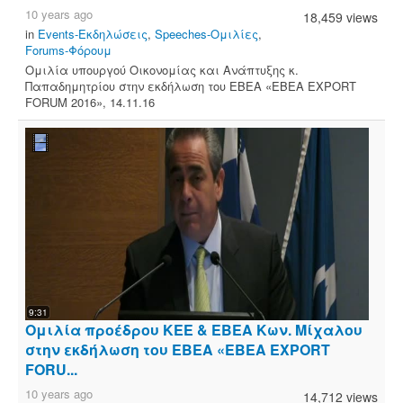
10 years ago
18,459 views
in
Events-Εκδηλώσεις
,
Speeches-Ομιλίες
,
Forums-Φόρουμ
Ομιλία υπουργού Οικονομίας και Ανάπτυξης κ.
Παπαδημητρίου στην εκδήλωση του ΕΒΕΑ «ΕΒΕΑ EXPORT
FORUM 2016», 14.11.16
9:31
Ομιλία προέδρου ΚΕΕ & ΕΒΕΑ Κων. Μίχαλου
στην εκδήλωση του ΕΒΕΑ «ΕΒΕΑ EXPORT
FORU...
10 years ago
14,712 views