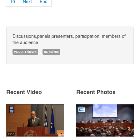
10
Next
End
Discussions,panels,presenters, participation, members of
the audience
265,261 views
86 media
Recent Video
Recent Photos
7:27