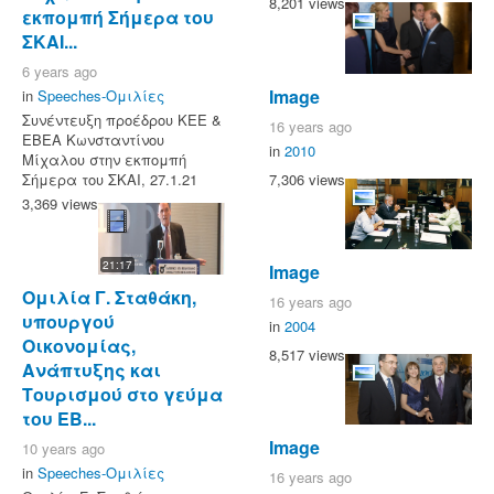
8,201 views
εκπομπή Σήμερα του
ΣΚΑΙ...
6 years ago
Image
in
Speeches-Ομιλίες
Συνέντευξη προέδρου ΚΕΕ &
16 years ago
ΕΒΕΑ Κωνσταντίνου
in
2010
Μίχαλου στην εκπομπή
7,306 views
Σήμερα του ΣΚΑΙ, 27.1.21
3,369 views
21:17
Image
Ομιλία Γ. Σταθάκη,
16 years ago
υπουργού
in
2004
Οικονομίας,
8,517 views
Ανάπτυξης και
Τουρισμού στο γεύμα
του ΕΒ...
Image
10 years ago
in
Speeches-Ομιλίες
16 years ago