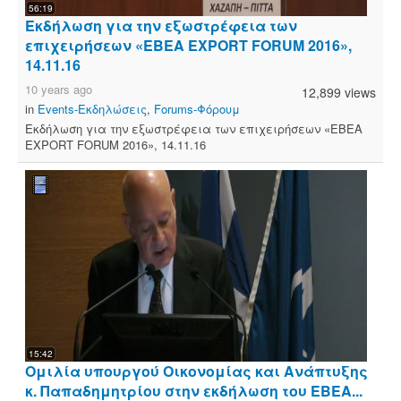
56:19
Εκδήλωση για την εξωστρέφεια των
επιχειρήσεων «ΕΒΕΑ EXPORT FORUM 2016»,
14.11.16
10 years ago
12,899 views
in
Events-Εκδηλώσεις
,
Forums-Φόρουμ
Εκδήλωση για την εξωστρέφεια των επιχειρήσεων «ΕΒΕΑ
EXPORT FORUM 2016», 14.11.16
15:42
Ομιλία υπουργού Οικονομίας και Ανάπτυξης
κ. Παπαδημητρίου στην εκδήλωση του ΕΒΕΑ...