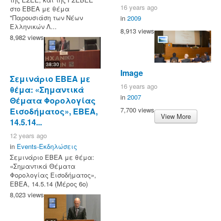
16 years ago
στο ΕΒΕΑ με θέμα
"Παρουσιάση των Νέων
in
2009
Ελληνικών Λ...
8,913 views
8,982 views
38:30
Image
Σεμινάριο ΕΒΕΑ με
16 years ago
θέμα: «Σημαντικά
in
2007
Θέματα Φορολογίας
7,700 views
Εισοδήματος», ΕΒΕΑ,
View More
14.5.14...
12 years ago
in
Events-Εκδηλώσεις
Σεμινάριο ΕΒΕΑ με θέμα:
«Σημαντικά Θέματα
Φορολογίας Εισοδήματος»,
ΕΒΕΑ, 14.5.14 (Μέρος 6ο)
8,023 views