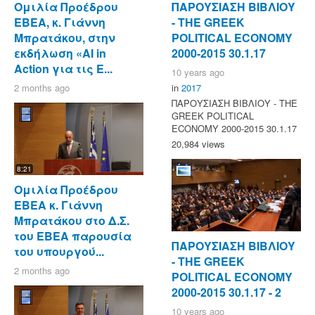
Ομιλία Προέδρου
ΠΑΡΟΥΣΙΑΣΗ ΒΙΒΛΙΟΥ
ΕΒΕΑ, κ. Γιάννη
- ΤΗΕ GREEK
Μπρατάκου, στην
POLITICAL ECONOMY
εκδήλωση «AI in
2000-2015 30.1.17
Action για τις Ε...
10 years ago
2 months ago
in
2017
ΠΑΡΟΥΣΙΑΣΗ ΒΙΒΛΙΟΥ - ΤΗΕ
GREEK POLITICAL
ECONOMY 2000-2015 30.1.17
20,984 views
8:21
Ομιλία Προέδρου
ΕΒΕΑ κ. Γιάννη
Μπρατάκου στο Δ.Σ.
του ΕΒΕΑ παρουσία
ΠΑΡΟΥΣΙΑΣΗ ΒΙΒΛΙΟΥ
του υπουργού...
- ΤΗΕ GREEK
2 months ago
POLITICAL ECONOMY
2000-2015 30.1.17 - 2
10 years ago