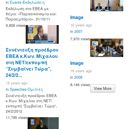
in
Events-Εκδηλώσεις
Εκδήλωση στο ΕΒΕΑ με
θέμα: «Παραοικονομία και
Image
Παραεμπόριο», 31/10/11
16 years ago
9,858 views
in
2007
7,970 views
14:17
Συνέντευξη προέδρου
ΕΒΕΑ κ.Κων. Μίχαλου
στη ΝΕΤ/εκπομπή
Image
“Συμβαίνει Τώρα”,
16 years ago
24/2/2...
in
2008
15 years ago
8,146 views
View More
in
Speeches-Ομιλίες
Συνέντευξη προέδρου ΕΒΕΑ
κ.Κων. Μίχαλου στη ΝΕΤ/
εκπομπή “Συμβαίνει Τώρα”,
24/2/2012
11,795 views