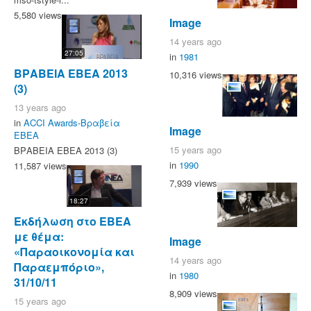
5,580 views
Image
14 years ago
27:05
in
1981
ΒΡΑΒΕΙΑ ΕΒΕΑ 2013
10,316 views
(3)
13 years ago
in
ACCI Awards-Βραβεία
Image
ΕΒΕΑ
15 years ago
ΒΡΑΒΕΙΑ ΕΒΕΑ 2013 (3)
in
1990
11,587 views
7,939 views
18:27
Εκδήλωση στο ΕΒΕΑ
με θέμα:
Image
«Παραοικονομία και
14 years ago
Παραεμπόριο»,
in
1980
31/10/11
8,909 views
15 years ago