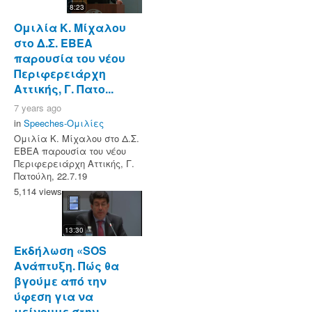
8:23
Ομιλία Κ. Μίχαλου
στο Δ.Σ. ΕΒΕΑ
παρουσία του νέου
Περιφερειάρχη
Αττικής, Γ. Πατο...
7 years ago
in
Speeches-Ομιλίες
Ομιλία Κ. Μίχαλου στο Δ.Σ.
ΕΒΕΑ παρουσία του νέου
Περιφερειάρχη Αττικής, Γ.
Πατούλη, 22.7.19
5,114 views
13:30
Εκδήλωση «SOS
Ανάπτυξη. Πώς θα
βγούμε από την
ύφεση για να
μείνουμε στην