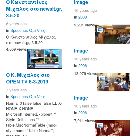
O Κωνσταντίνος
Image
Μίχαλος στο newsit.gr,
16 years ago
3.5.20
in
2008
6 years ago
9,201 views
in
Speeches-Ομιλίες
O Κωνσταντίνος Μίχαλος
στο newsit.gr, 3.5.20
4,609 views
Image
16 years ago
in
2006
3:33
13,076 views
Ο Κ. Μίχαλος στο
OPEN TV 6-3-2019
7 years ago
in
Speeches-Ομιλίες
Image
Normal 0 false false false EL X-
16 years ago
NONE X-NONE
in
2006
MicrosoftInternetExplorer4 /*
Style Definitions */
7,911 views
table.MsoNormalTable {mso-
style-name:"Table Normal";
mso-tstyle-r...