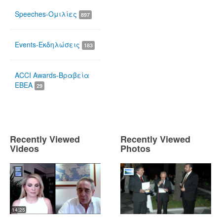
Speeches-Ομιλίες
897
Events-Εκδηλώσεις
183
ACCI Awards-Βραβεία
ΕΒΕΑ
29
Recently Viewed
Recently Viewed
Videos
Photos
14:25