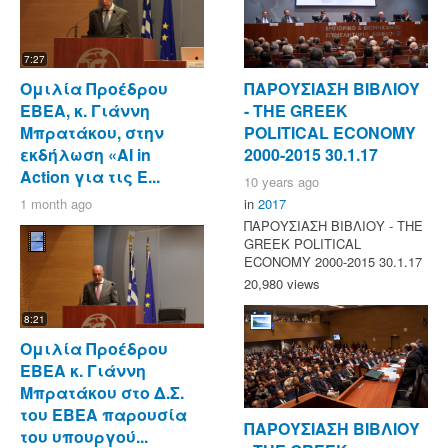
7:27
Ομιλία Προέδρου
ΠΑΡΟΥΣΙΑΣΗ ΒΙΒΛΙΟΥ
ΕΒΕΑ, κ. Γιάννη
- ΤΗΕ GREEK
Μπρατάκου, στην
POLITICAL ECONOMY
εκδήλωση «AI in
2000-2015 30.1.17
Action για τις Ε...
10 years ago
1 month ago
in
2017
ΠΑΡΟΥΣΙΑΣΗ ΒΙΒΛΙΟΥ - ΤΗΕ
GREEK POLITICAL
ECONOMY 2000-2015 30.1.17
20,980 views
8:21
Ομιλία Προέδρου
ΕΒΕΑ κ. Γιάννη
Μπρατάκου στο Δ.Σ.
του ΕΒΕΑ παρουσία
ΠΑΡΟΥΣΙΑΣΗ ΒΙΒΛΙΟΥ
του υπουργού...