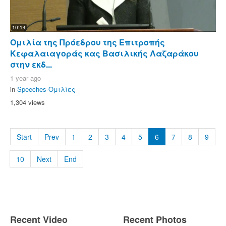
10:14
Ομιλία της Πρόεδρου της Επιτροπής
Κεφαλαιαγοράς κας Βασιλικής Λαζαράκου
στην εκδ...
1 year ago
in
Speeches-Ομιλίες
1,304 views
Start
Prev
1
2
3
4
5
6
7
8
9
10
Next
End
Recent Video
Recent Photos