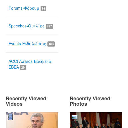
Forums-Φόρουμ
86
Speeches-Ομιλίες
897
Events-Εκδηλώσεις
183
ACCI Awards-Βραβεία
ΕΒΕΑ
29
Recently Viewed
Recently Viewed
Videos
Photos