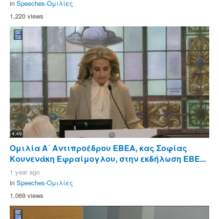
in
Speeches-Ομιλίες
1,220 views
4:49
Ομιλία Α΄ Αντιπροέδρου ΕΒΕΑ, κας Σοφίας
Κουνενάκη Εφραίμογλου, στην εκδήλωση ΕΒΕ...
1 year ago
in
Speeches-Ομιλίες
1,069 views