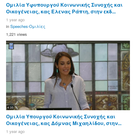
Ομιλία Υφυπουργού Κοινωνικής Συνοχής και
Οικογένειας, κας Έλενας Ράπτη, στην εκδ...
1 year ago
in
Speeches-Ομιλίες
1,221 views
4:35
Ομιλία Υπουργού Κοινωνικής Συνοχής και
Οικογένειας, κας Δόμνας Μιχαηλίδου, στην...
1 year ago