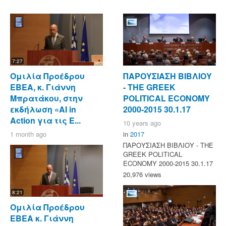
7:27
Ομιλία Προέδρου
ΠΑΡΟΥΣΙΑΣΗ ΒΙΒΛΙΟΥ
ΕΒΕΑ, κ. Γιάννη
- ΤΗΕ GREEK
Μπρατάκου, στην
POLITICAL ECONOMY
εκδήλωση «AI in
2000-2015 30.1.17
Action για τις Ε...
10 years ago
1 month ago
in
2017
ΠΑΡΟΥΣΙΑΣΗ ΒΙΒΛΙΟΥ - ΤΗΕ
GREEK POLITICAL
ECONOMY 2000-2015 30.1.17
20,976 views
8:21
Ομιλία Προέδρου
ΕΒΕΑ κ. Γιάννη