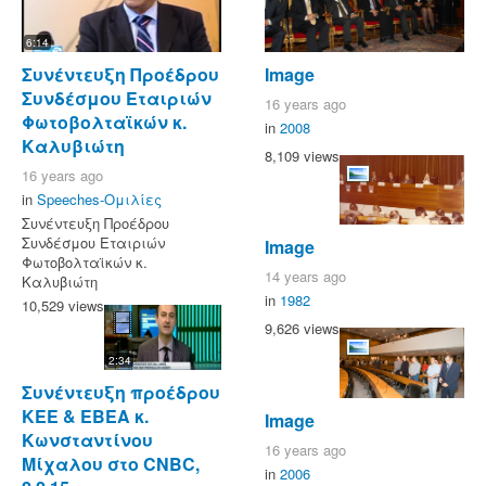
6:14
Συνέντευξη Προέδρου
Image
Συνδέσμου Εταιριών
16 years ago
Φωτοβολταϊκών κ.
in
2008
Καλυβιώτη
8,109 views
16 years ago
in
Speeches-Ομιλίες
Συνέντευξη Προέδρου
Συνδέσμου Εταιριών
Image
Φωτοβολταϊκών κ.
14 years ago
Καλυβιώτη
in
1982
10,529 views
9,626 views
2:34
Συνέντευξη προέδρου
ΚΕΕ & ΕΒΕΑ κ.
Image
Κωνσταντίνου
16 years ago
Μίχαλου στο CNBC,
in
2006