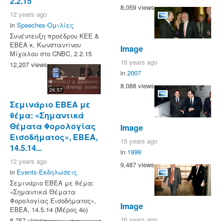
2.2.15
8,059 views
12 years ago
in
Speeches-Ομιλίες
Συνέντευξη προέδρου ΚΕΕ &
ΕΒΕΑ κ. Κωνσταντίνου
Image
Μίχαλου στο CNBC, 2.2.15
16 years ago
12,207 views
in
2007
8,088 views
26:57
Σεμινάριο ΕΒΕΑ με
θέμα: «Σημαντικά
Θέματα Φορολογίας
Image
Εισοδήματος», ΕΒΕΑ,
15 years ago
14.5.14...
in
1999
12 years ago
9,487 views
in
Events-Εκδηλώσεις
Σεμινάριο ΕΒΕΑ με θέμα:
«Σημαντικά Θέματα
Φορολογίας Εισοδήματος»,
Image
ΕΒΕΑ, 14.5.14 (Μέρος 4ο)
16 years ago
8,757 views