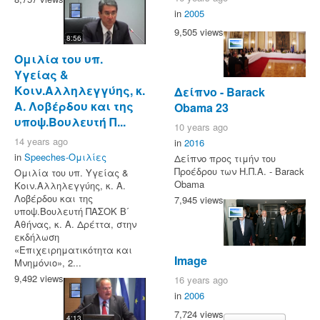
in
2005
9,505 views
8:56
Ομιλία του υπ.
Υγείας &
Κοιν.Αλληλεγγύης, κ.
Δείπνο - Barack
Α. Λοβέρδου και της
Obama 23
υποψ.Βουλευτή Π...
10 years ago
14 years ago
in
2016
in
Speeches-Ομιλίες
Δείπνο προς τιμήν του
Προέδρου των Η.Π.Α. - Barack
Ομιλία του υπ. Υγείας &
Obama
Κοιν.Αλληλεγγύης, κ. Α.
Λοβέρδου και της
7,945 views
υποψ.Βουλευτή ΠΑΣΟΚ Β΄
Αθήνας, κ. Α. Δρέττα, στην
εκδήλωση
«Επιχειρηματικότητα και
Image
Μνημόνιο», 2...
9,492 views
16 years ago
in
2006
7,724 views
4:13