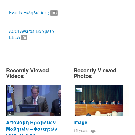
Events-Εκδηλώσεις
183
ACCI Awards-Βραβεία
ΕΒΕΑ
29
Recently Viewed
Recently Viewed
Videos
Photos
3:34
Απονομή Βραβείων
Image
Μαθητών – Φοιτητών
15 years ago