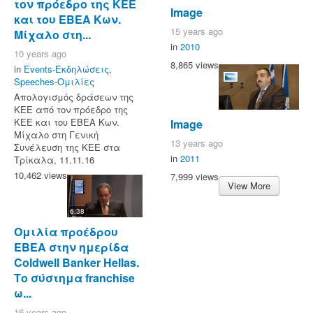
τον πρόεδρο της ΚΕΕ
Image
και του ΕΒΕΑ Κων.
15 years ago
Μίχαλο στη...
in
2010
10 years ago
8,865 views
in
Events-Εκδηλώσεις
,
Speeches-Ομιλίες
Απολογισμός δράσεων της
ΚΕΕ από τον πρόεδρο της
ΚΕΕ και του ΕΒΕΑ Κων.
Image
Μίχαλο στη Γενική
13 years ago
Συνέλευση της ΚΕΕ στα
in
2011
Τρίκαλα, 11.11.16
10,462 views
7,999 views
View More
6:38
Ομιλία προέδρου
ΕΒΕΑ στην ημερίδα
Coldwell Banker Hellas.
Το σύστημα franchise
ω...
16 years ago