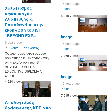
6:34
16 years ago
Χαιρετισμός
in
2003
υφυπουργού
8,910 views
Ανάπτυξης κ.
Παπαθανάση στην
εκδήλωση του IST
“BEYOND EXP...
Image
6 years ago
16 years ago
in
Events-Εκδηλώσεις
in
2010
Χαιρετισμός υφυπουργού
7,768 views
Ανάπτυξης κ. Παπαθανάση
στην εκδήλωση του IST “
BEYOND EXPORTS –
EXECUTIVE DIPLOMA ”,
4.3.20
Image
4,224 views
16 years ago
in
2010
7,915 views
9:58
Απολογισμός
δράσεων της ΚΕΕ από