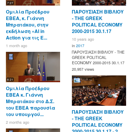
7:27
Ομιλία Προέδρου
ΠΑΡΟΥΣΙΑΣΗ ΒΙΒΛΙΟΥ
ΕΒΕΑ, κ. Γιάννη
- ΤΗΕ GREEK
Μπρατάκου, στην
POLITICAL ECONOMY
εκδήλωση «AI in
2000-2015 30.1.17
Action για τις Ε...
10 years ago
1 month ago
in
2017
ΠΑΡΟΥΣΙΑΣΗ ΒΙΒΛΙΟΥ - ΤΗΕ
GREEK POLITICAL
ECONOMY 2000-2015 30.1.17
20,957 views
8:21
Ομιλία Προέδρου
ΕΒΕΑ κ. Γιάννη
Μπρατάκου στο Δ.Σ.
του ΕΒΕΑ παρουσία
ΠΑΡΟΥΣΙΑΣΗ ΒΙΒΛΙΟΥ
του υπουργού...
- ΤΗΕ GREEK
2 months ago
POLITICAL ECONOMY
2000-2015 30.1.17 - 2