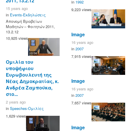
2011, 13.2.12
in
1992
15 years ago
9,223 views
in
Events-Εκδηλώσεις
Απονομή Βραβείων
Μαθητών – Φοιτητών 2011,
13.2.12
Image
10,925 views
16 years ago
in
2007
10:06
7,915 views
Ομιλία του
υποψήφιου
Ευρωβουλευτή της
Image
Νέας Δημοκρατίας, κ.
Ανδρέα Ζαμπούκα,
16 years ago
στο...
in
2007
2 years ago
7,657 views
in
Speeches-Ομιλίες
1,629 views
Image