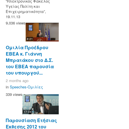
“Ηλεκτρονικός Φάκελος
Υγείας Πολίτη και
Επιχειρηματικότητα”,
19.11.13
9,036 views
8:21
Ομιλία Προέδρου
ΕΒΕΑ κ. Γιάννη
Μπρατάκου στο Δ.Σ.
του ΕΒΕΑ παρουσία
του υπουργού...
2 months ago
in
Speeches-Ομιλίες
339 views
17:34
Παρουσίαση Ετήσιας
Έκθεσης 2012 του