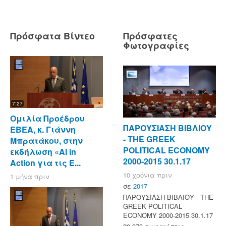
Πρόσφατα Βίντεο
Πρόσφατες
Φωτογραφίες
7:27
Ομιλία Προέδρου
ΠΑΡΟΥΣΙΑΣΗ ΒΙΒΛΙΟΥ
ΕΒΕΑ, κ. Γιάννη
- ΤΗΕ GREEK
Μπρατάκου, στην
POLITICAL ECONOMY
εκδήλωση «AI in
2000-2015 30.1.17
Action για τις Ε...
10 χρόνια πριν
1 μήνα πριν
σε
2017
ΠΑΡΟΥΣΙΑΣΗ ΒΙΒΛΙΟΥ - ΤΗΕ
GREEK POLITICAL
ECONOMY 2000-2015 30.1.17