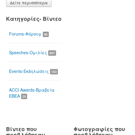
Δείτε περισσότερα
Κατηγορίες- Βίντεο
Forums-Φόρουμ
86
Speeches-Ομιλίες
897
Events-Εκδηλώσεις
183
ACCI Awards-Βραβεία
ΕΒΕΑ
29
Βίντεο που
Φωτογραφίες που
προβλήθηκαν
προβλήθηκαν