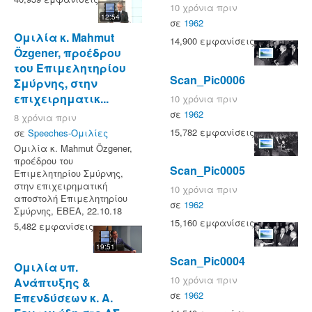
10 χρόνια πριν
12:54
σε
1962
Ομιλία κ. Mahmut
14,900 εμφανίσεις
Özgener, προέδρου
του Επιμελητηρίου
Scan_Pic0006
Σμύρνης, στην
επιχειρηματικ...
10 χρόνια πριν
σε
1962
8 χρόνια πριν
15,782 εμφανίσεις
σε
Speeches-Ομιλίες
Ομιλία κ. Mahmut Özgener,
προέδρου του
Scan_Pic0005
Επιμελητηρίου Σμύρνης,
στην επιχειρηματική
10 χρόνια πριν
αποστολή Επιμελητηρίου
σε
1962
Σμύρνης, ΕΒΕΑ, 22.10.18
15,160 εμφανίσεις
5,482 εμφανίσεις
19:51
Scan_Pic0004
Ομιλία υπ.
10 χρόνια πριν
Ανάπτυξης &
σε
1962
Επενδύσεων κ. Α.