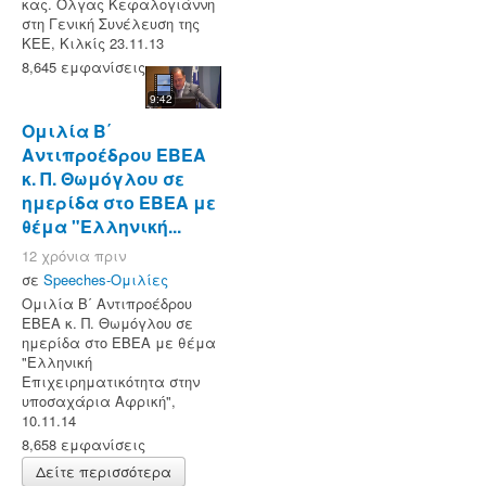
κας. Όλγας Κεφαλογιάννη
στη Γενική Συνέλευση της
ΚΕΕ, Κιλκίς 23.11.13
8,645 εμφανίσεις
9:42
Ομιλία Β΄
Αντιπροέδρου ΕΒΕΑ
κ. Π. Θωμόγλου σε
ημερίδα στο ΕΒΕΑ με
θέμα "Ελληνική...
12 χρόνια πριν
σε
Speeches-Ομιλίες
Ομιλία Β΄ Αντιπροέδρου
ΕΒΕΑ κ. Π. Θωμόγλου σε
ημερίδα στο ΕΒΕΑ με θέμα
"Ελληνική
Επιχειρηματικότητα στην
υποσαχάρια Αφρική",
10.11.14
8,658 εμφανίσεις
Δείτε περισσότερα