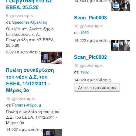
Γεωργιάδη στο ΔΣ
14,540 εμφανίσεις
ΕΒΕΑ, 25.5.20
6 χρόνια πριν
Scan_Pic0003
σε
Speeches-Ομιλίες
10 χρόνια πριν
Ομιλία υπ. Ανάπτυξης &
σε
1962
Επενδύσεων κ. Α.
Γεωργιάδη στο ΔΣ ΕΒΕΑ,
14,222 εμφανίσεις
25.5.20
3,820 εμφανίσεις
Scan_Pic0002
14:13
10 χρόνια πριν
Πρώτη συνεδρίαση
σε
1962
του νέου Δ.Σ. του
14,028 εμφανίσεις
ΕΒΕΑ, 14/12/2011 -
Δείτε περισσότερα
Μέρος 3ο
15 χρόνια πριν
σε
Forums-Φόρουμ
Πρώτη συνεδρίαση του νέου
Δ.Σ. του ΕΒΕΑ, 14/12/2011 -
Μέρος 3ο
14,037 εμφανίσεις