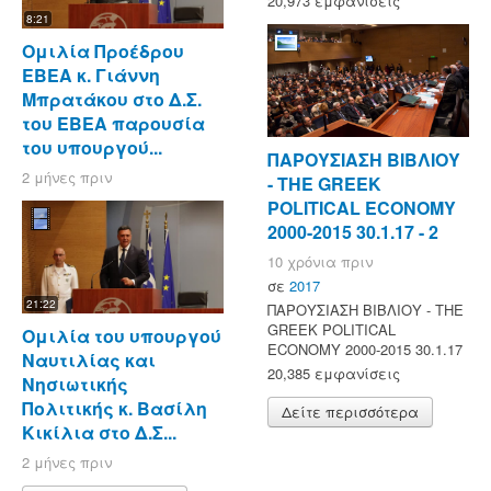
20,973 εμφανίσεις
8:21
Ομιλία Προέδρου
ΕΒΕΑ κ. Γιάννη
Μπρατάκου στο Δ.Σ.
του ΕΒΕΑ παρουσία
του υπουργού...
ΠΑΡΟΥΣΙΑΣΗ ΒΙΒΛΙΟΥ
2 μήνες πριν
- ΤΗΕ GREEK
POLITICAL ECONOMY
2000-2015 30.1.17 - 2
10 χρόνια πριν
σε
2017
21:22
ΠΑΡΟΥΣΙΑΣΗ ΒΙΒΛΙΟΥ - ΤΗΕ
GREEK POLITICAL
Ομιλία του υπουργού
ECONOMY 2000-2015 30.1.17
Ναυτιλίας και
20,385 εμφανίσεις
Νησιωτικής
Πολιτικής κ. Βασίλη
Δείτε περισσότερα
Κικίλια στο Δ.Σ...
2 μήνες πριν