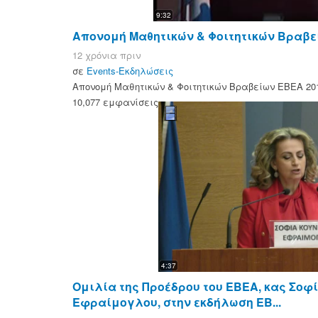
9:32
Απονομή Μαθητικών & Φοιτητικών Βραβείω
12 χρόνια πριν
σε
Events-Εκδηλώσεις
Απονομή Μαθητικών & Φοιτητικών Βραβείων ΕΒΕΑ 2015
10,077 εμφανίσεις
4:37
Ομιλία της Προέδρου του ΕΒΕΑ, κας Σοφ
Εφραίμογλου, στην εκδήλωση ΕΒ...