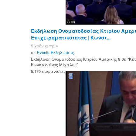
27:03
Eκδήλωση Ονοματοδοσίας Κτιρίου Αμερικ
Επιχειρηματικότητας | Κωνστ...
5 χρόνια πριν
σε
Events-Εκδηλώσεις
Eκδήλωση Ονοματοδοσίας Κτιρίου Αμερικής 8 σε "Κέν
Κωνσταντίνος Μίχαλος"
5,170 εμφανίσεις