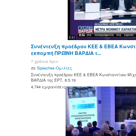
5:31
Συνέντευξη προέδρου ΚΕΕ & ΕΒΕΑ Κωνστ
εκπομπή ΠΡΩΪΝΗ ΒΑΡΔΙΑ τ...
7 χρόνια πριν
σε
Speeches-Ομιλίες
Συνέντευξη προέδρου ΚΕΕ & ΕΒΕΑ Κωνσταντίνου Μίχ
ΒΑΡΔΙΑ της ΕΡΤ, 8.5.19
4,744 εμφανίσεις