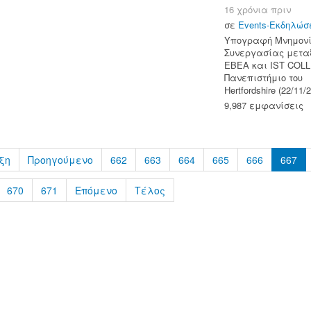
16 χρόνια πριν
σε
Events-Εκδηλώσ
Υπογραφή Μνημονί
Συνεργασίας μετα
ΕΒΕΑ και IST COL
Πανεπιστήμιο του
Hertfordshire (22/11/
9,987 εμφανίσεις
ξη
Προηγούμενο
662
663
664
665
666
667
670
671
Επόμενο
Τέλος