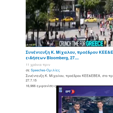
8:16
Συνέντευξη Κ. Μίχαλου, προέδρου ΚΕΕ&Ε
ειδήσεων Bloomberg, 27....
11 χρόνια πριν
σε
Speeches-Ομιλίες
Συνέντευξη Κ. Μίχαλου, προέδρου ΚΕΕ&ΕΒΕΑ, στο πρ
27.7.15
16,966 εμφανίσεις