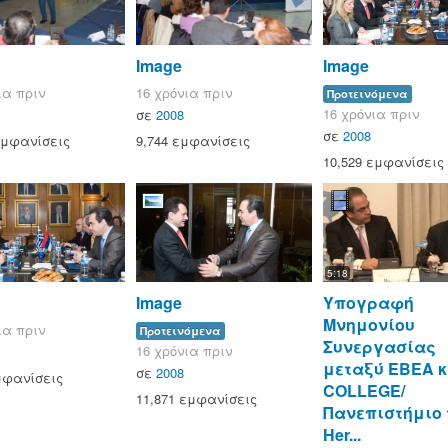
Image
Image
ια πριν
16 χρόνια πριν
Προτεινόμενα
16 χρόνια πριν
σε
2008
σε
2008
εμφανίσεις
9,744 εμφανίσεις
10,529 εμφανίσεις
5:18
Image
Υπογραφή
Μνημονίου
ια πριν
Προτεινόμενα
Συνεργασίας
16 χρόνια πριν
μεταξύ ΕΒΕΑ κ
σε
2008
μφανίσεις
COLLEGE/
11,871 εμφανίσεις
Πανεπιστήμιο 
Her...