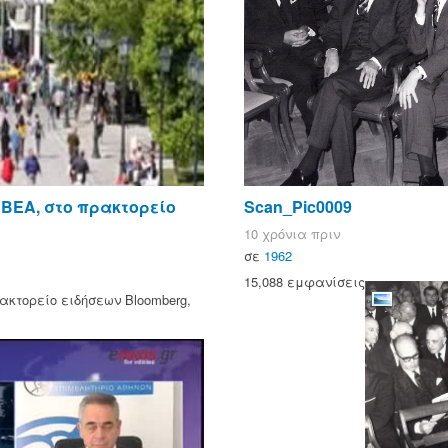
ΒΕΑ, στο πρακτορείο
Scan_Pic0009
10 χρόνια πριν
σε
1962
15,088 εμφανίσεις
ακτορείο ειδήσεων Bloomberg,