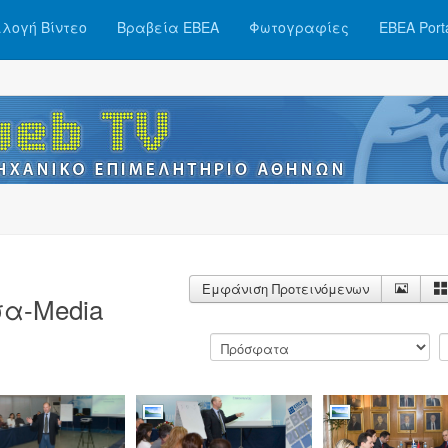
λογή Βίντεο
Βραβεία ΕΒΕΑ
Φωτογραφίες
ΕΒΕΑ Port
Εμφάνιση Προτεινόμενων
α-Media