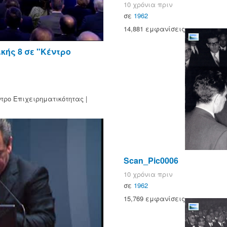
10 χρόνια πριν
σε
1962
14,881 εμφανίσεις
ής 8 σε "Κέντρο
τρο Επιχειρηματικότητας |
Scan_Pic0006
10 χρόνια πριν
σε
1962
15,769 εμφανίσεις