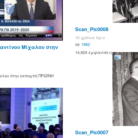
Scan_Pic0008
10 χρόνια πριν
σε
1962
αντίνου Μίχαλου στην
14,624 εμφανίσεις
αλου στην εκπομπή ΠΡΩΪΝΗ
Scan_Pic0007