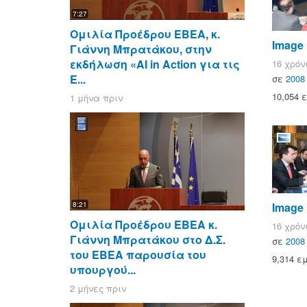
7:27
Ομιλία Προέδρου ΕΒΕΑ, κ.
Image
Γιάννη Μπρατάκου, στην
εκδήλωση «AI in Action για τις
16 χρόν
Ε...
σε
2008
10,054 
1 μήνα πριν
8:21
Image
Ομιλία Προέδρου ΕΒΕΑ κ.
16 χρόν
Γιάννη Μπρατάκου στο Δ.Σ.
σε
2008
του ΕΒΕΑ παρουσία του
9,314 ε
υπουργού...
2 μήνες πριν