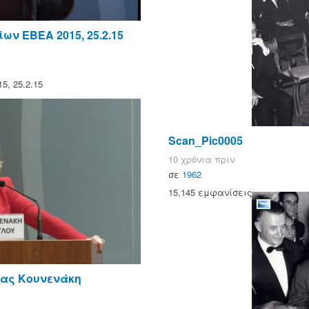
ν ΕΒΕΑ 2015, 25.2.15
, 25.2.15
Scan_Pic0005
10 χρόνια πριν
σε
1962
15,145 εμφανίσεις
ίας Κουνενάκη