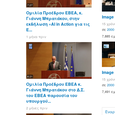
7:27
Ομιλία Προέδρου ΕΒΕΑ, κ.
Image
Γιάννη Μπρατάκου, στην
εκδήλωση «AI in Action για τις
15 χρόν
Ε...
σε
2000
7,885 ε
1 μήνα πριν
Image
8:21
15 χρόν
Ομιλία Προέδρου ΕΒΕΑ κ.
σε
2000
Γιάννη Μπρατάκου στο Δ.Σ.
7,491 ε
του ΕΒΕΑ παρουσία του
υπουργού...
2 μήνες πριν
Έναρ