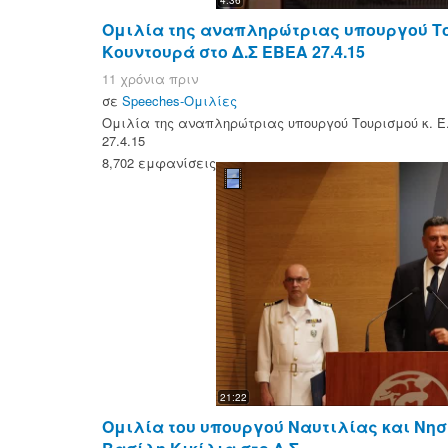
Ομιλία της αναπληρώτριας υπουργού Του
Κουντουρά στο Δ.Σ ΕΒΕΑ 27.4.15
11 χρόνια πριν
σε
Speeches-Ομιλίες
Ομιλία της αναπληρώτριας υπουργού Τουρισμού κ. Έ
27.4.15
8,702 εμφανίσεις
21:22
Ομιλία του υπουργού Ναυτιλίας και Νησι