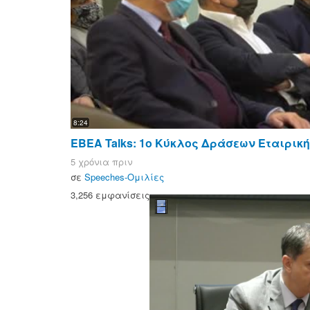
8:24
ΕΒΕΑ Talks: 1ο Κύκλος Δράσεων Εταιρικ
5 χρόνια πριν
σε
Speeches-Ομιλίες
3,256 εμφανίσεις