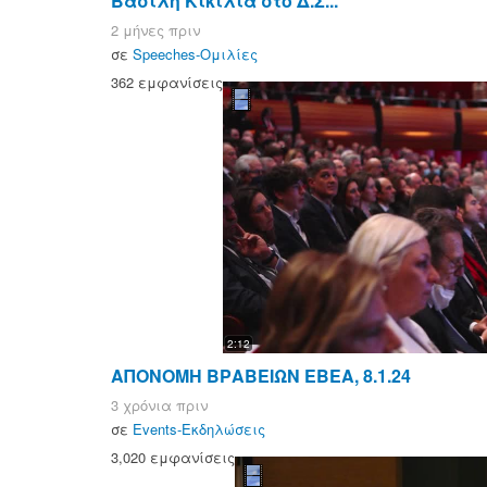
Βασίλη Κικίλια στο Δ.Σ...
2 μήνες πριν
σε
Speeches-Ομιλίες
362 εμφανίσεις
2:12
ΑΠΟΝΟΜΗ ΒΡΑΒΕΙΩΝ ΕΒΕΑ, 8.1.24
3 χρόνια πριν
σε
Events-Εκδηλώσεις
3,020 εμφανίσεις