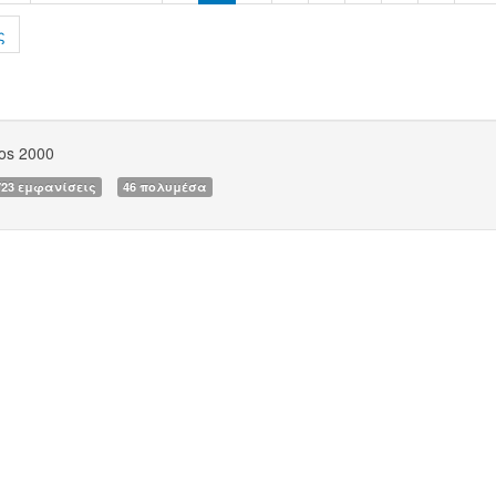
ς
os 2000
723 εμφανίσεις
46 πολυμέσα