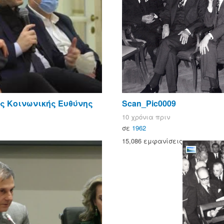
ής Κοινωνικής Ευθύνης
Scan_Pic0009
10 χρόνια πριν
σε
1962
15,086 εμφανίσεις