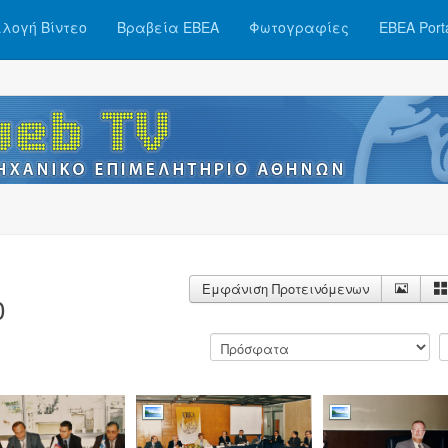
λογή Βίντεο
Βραβεία ΕΒΕΑ
Φωτογραφίες
ΕΒΕΑ Port
Εμφάνιση Προτεινόμενων
0