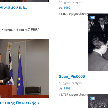
10 χρόνια πριν
ρισμού κ. Έ.
σε
1962
14,879 εμφανίσεις
. Κουντουρά στο Δ.Σ ΕΒΕΑ
Scan_Pic0006
10 χρόνια πριν
σε
1962
15,767 εμφανίσεις
ωτικής Πολιτικής κ.