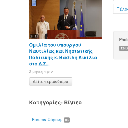
Τέλο
21:22
Phot
Ομιλία του υπουργού
124,
Ναυτιλίας και Νησιωτικής
Πολιτικής κ. Βασίλη Κικίλια
στο Δ.Σ...
2 μήνες πριν
Δείτε περισσότερα
Κατηγορίες- Βίντεο
Forums-Φόρουμ
86