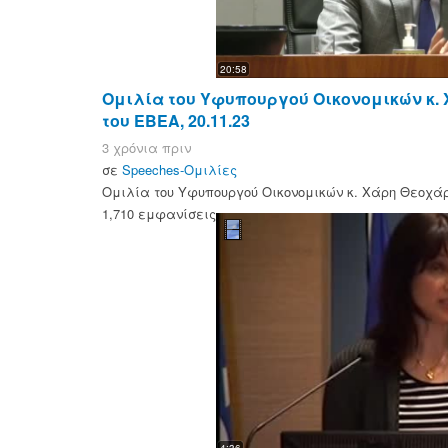
20:58
Ομιλία του Υφυπουργού Οικονομικών κ. 
του ΕΒΕΑ, 20.11.23
3 χρόνια πριν
σε
Speeches-Ομιλίες
Ομιλία του Υφυπουργού Οικονομικών κ. Χάρη Θεοχάρη
1,710 εμφανίσεις
4:36