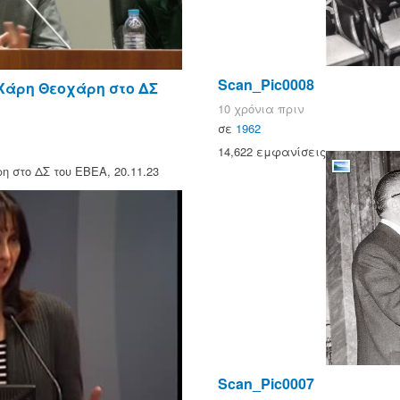
Scan_Pic0008
Χάρη Θεοχάρη στο ΔΣ
10 χρόνια πριν
σε
1962
14,622 εμφανίσεις
 στο ΔΣ του ΕΒΕΑ, 20.11.23
Scan_Pic0007