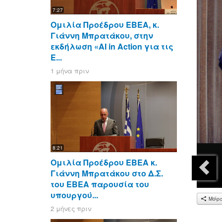
7:27
Ομιλία Προέδρου ΕΒΕΑ, κ.
Γιάννη Μπρατάκου, στην
εκδήλωση «AI in Action για τις
Ε...
1 μήνα πριν
8:21
Ομιλία Προέδρου ΕΒΕΑ κ.
Γιάννη Μπρατάκου στο Δ.Σ.
του ΕΒΕΑ παρουσία του
υπουργού...
Μοίρ
2 μήνες πριν