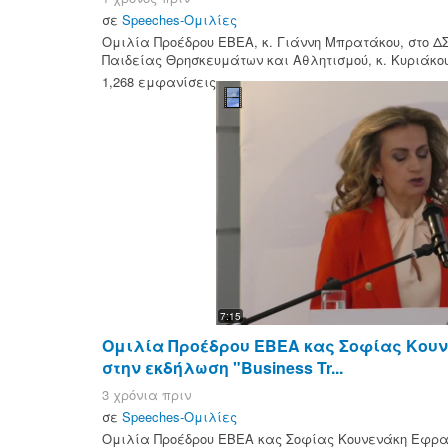
σε
Speeches-Ομιλίες
Ομιλία Προέδρου ΕΒΕΑ, κ. Γιάννη Μπρατάκου, στο Δ
Παιδείας Θρησκευμάτων και Αθλητισμού, κ. Κυριάκου
1,268 εμφανίσεις
7:15
Ομιλία Προέδρου ΕΒΕΑ κας Σοφίας Κου
στην εκδήλωση "Business Tr...
3 χρόνια πριν
σε
Speeches-Ομιλίες
Ομιλία Προέδρου ΕΒΕΑ κας Σοφίας Κουνενάκη Εφρα