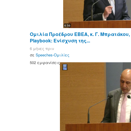
6:56
Ομιλία Προέδρου ΕΒΕΑ, κ. Γ. Μπρατάκου,
Playbook: Ενίσχυση της...
6 μήνες πριν
σε
Speeches-Ομιλίες
502 εμφανίσεις