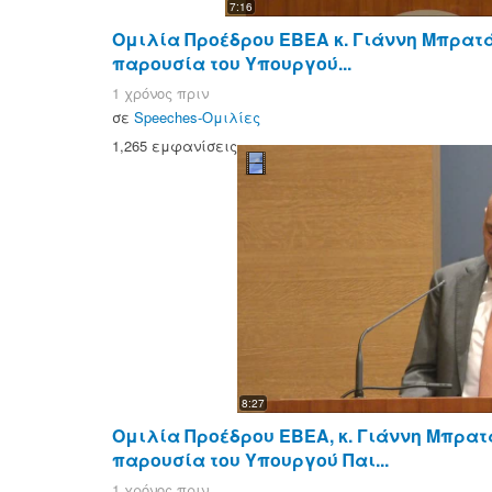
7:16
Ομιλία Προέδρου ΕΒΕΑ κ. Γιάννη Μπρατά
παρουσία του Υπουργού...
1 χρόνος πριν
σε
Speeches-Ομιλίες
1,265 εμφανίσεις
8:27
Ομιλία Προέδρου ΕΒΕΑ, κ. Γιάννη Μπρατ
παρουσία του Υπουργού Παι...
1 χρόνος πριν