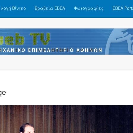
λογή Βίντεο
Βραβεία ΕΒΕΑ
Φωτογραφίες
ΕΒΕΑ Port
ge