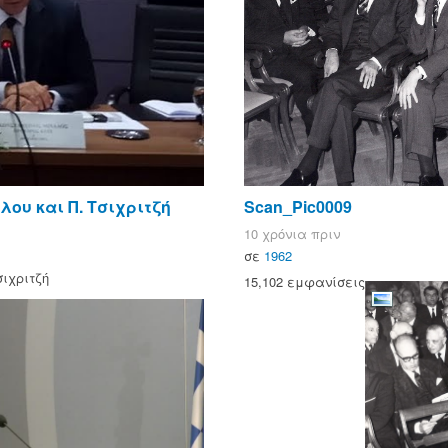
λου και Π. Τσιχριτζή
Scan_Pic0009
10 χρόνια πριν
σε
1962
σιχριτζή
15,102 εμφανίσεις