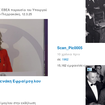
Σ ΕΒΕΑ παρουσία του Υπουργού
 Πιερρακάκη, 12.3.25
Scan_Pic0005
10 χρόνια πριν
σε
1962
15,162 εμφανίσεις
νενάκη Εφραίμογλου
ίμογλου στην εκδήλωση