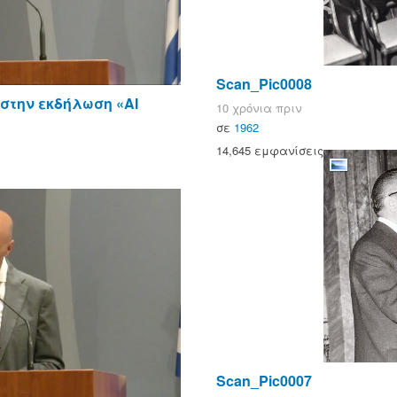
Scan_Pic0008
 στην εκδήλωση «AI
10 χρόνια πριν
σε
1962
14,645 εμφανίσεις
Scan_Pic0007