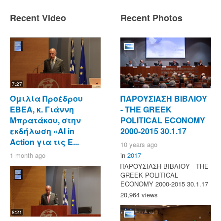
Recent Video
Recent Photos
7:27
Ομιλία Προέδρου
ΠΑΡΟΥΣΙΑΣΗ ΒΙΒΛΙΟΥ
ΕΒΕΑ, κ. Γιάννη
- ΤΗΕ GREEK
Μπρατάκου, στην
POLITICAL ECONOMY
εκδήλωση «AI in
2000-2015 30.1.17
Action για τις Ε...
10 years ago
1 month ago
in
2017
ΠΑΡΟΥΣΙΑΣΗ ΒΙΒΛΙΟΥ - ΤΗΕ
GREEK POLITICAL
ECONOMY 2000-2015 30.1.17
20,964 views
8:21