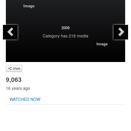
Image
2009
Category
has 218 media
Image
Share
9,063
16 years ago
WATCHED NOW