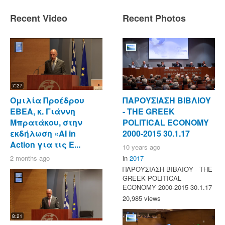
Recent Video
Recent Photos
7:27
Ομιλία Προέδρου
ΠΑΡΟΥΣΙΑΣΗ ΒΙΒΛΙΟΥ
ΕΒΕΑ, κ. Γιάννη
- ΤΗΕ GREEK
Μπρατάκου, στην
POLITICAL ECONOMY
εκδήλωση «AI in
2000-2015 30.1.17
Action για τις Ε...
10 years ago
2 months ago
in
2017
ΠΑΡΟΥΣΙΑΣΗ ΒΙΒΛΙΟΥ - ΤΗΕ
GREEK POLITICAL
ECONOMY 2000-2015 30.1.17
20,985 views
8:21