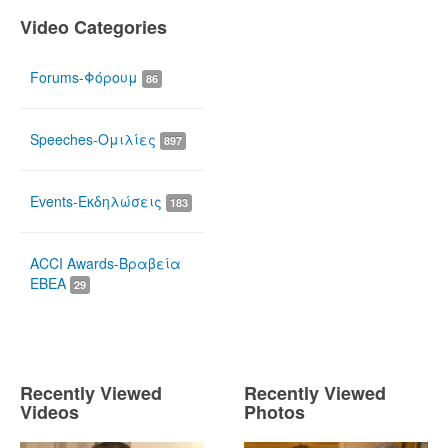
Video Categories
Forums-Φόρουμ
86
Speeches-Ομιλίες
897
Events-Εκδηλώσεις
183
ACCI Awards-Βραβεία
ΕΒΕΑ
29
Recently Viewed
Recently Viewed
Videos
Photos