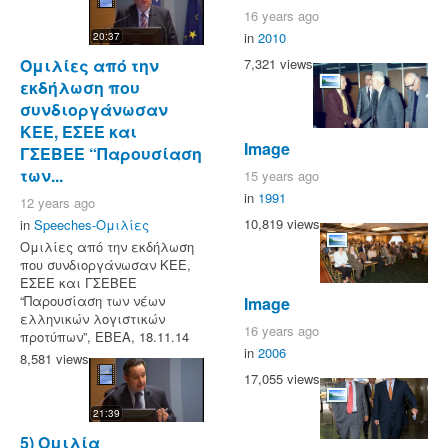
16 years ago
in
2010
20:37
Ομιλίες από την
7,321 views
εκδήλωση που
συνδιοργάνωσαν
ΚΕΕ, ΕΣΕΕ και
Image
ΓΣΕΒΕΕ “Παρουσίαση
των...
15 years ago
in
1991
12 years ago
10,819 views
in
Speeches-Ομιλίες
Ομιλίες από την εκδήλωση
που συνδιοργάνωσαν ΚΕΕ,
ΕΣΕΕ και ΓΣΕΒΕΕ
“Παρουσίαση των νέων
Image
ελληνικών λογιστικών
16 years ago
προτύπων”, ΕΒΕΑ, 18.11.14
in
2006
8,581 views
17,055 views
21:39
5) Ομιλία