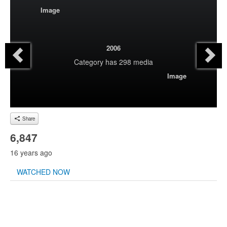
Image
2006
Category
has 298 media
Image
Share
6,847
16 years ago
WATCHED NOW