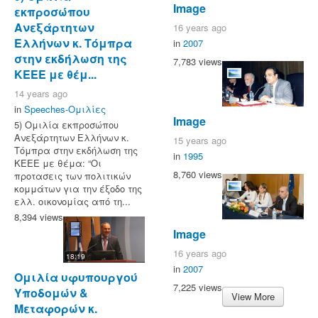
Image
εκπροσώπου
Ανεξάρτητων
16 years ago
Ελλήνων κ. Τόμπρα
in
2007
στην εκδήλωση της
7,783 views
ΚΕΕΕ με θέμ...
14 years ago
in
Speeches-Ομιλίες
Image
5) Ομιλία εκπροσώπου
Ανεξάρτητων Ελλήνων κ.
15 years ago
Τόμπρα στην εκδήλωση της
in
1995
ΚΕΕΕ με θέμα: “Οι
8,760 views
προτασεις των πολιτικών
κομμάτων για την έξοδο της
ελλ. οικονομίας από τη...
8,394 views
Image
16 years ago
18:19
in
2007
Ομιλία υφυπουργού
7,225 views
Υποδομών &
View More
Μεταφορών κ.