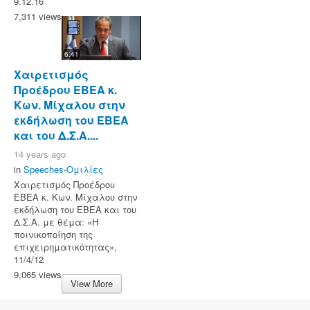
9.12.16
7,311 views
6:41
Χαιρετισμός
Προέδρου ΕΒΕΑ κ.
Κων. Μίχαλου στην
εκδήλωση του ΕΒΕΑ
και του Δ.Σ.Α....
14 years ago
in
Speeches-Ομιλίες
Χαιρετισμός Προέδρου
ΕΒΕΑ κ. Κων. Μίχαλου στην
εκδήλωση του ΕΒΕΑ και του
Δ.Σ.Α. με θέμα: «Η
ποινικοποίηση της
επιχειρηματικότητας»,
11/4/12
9,065 views
View More