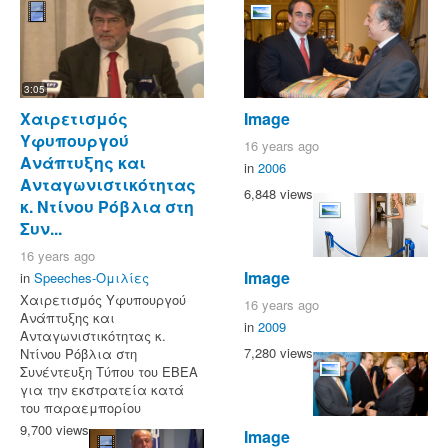
3:05
Χαιρετισμός
Image
Υφυπουργού
16 years ago
Ανάπτυξης και
in
2006
Ανταγωνιστικότητας
6,848 views
κ. Ντίνου Ρόβλια στη
Συν...
16 years ago
Image
in
Speeches-Ομιλίες
Χαιρετισμός Υφυπουργού
16 years ago
Ανάπτυξης και
in
2009
Ανταγωνιστικότητας κ.
7,280 views
Ντίνου Ρόβλια στη
Συνέντευξη Τύπου του ΕΒΕΑ
για την εκστρατεία κατά
του παραεμπορίου
9,700 views
Image