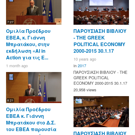
7:27
Ομιλία Προέδρου
ΠΑΡΟΥΣΙΑΣΗ ΒΙΒΛΙΟΥ
ΕΒΕΑ, κ. Γιάννη
- ΤΗΕ GREEK
Μπρατάκου, στην
POLITICAL ECONOMY
εκδήλωση «AI in
2000-2015 30.1.17
Action για τις Ε...
10 years ago
1 month ago
in
2017
ΠΑΡΟΥΣΙΑΣΗ ΒΙΒΛΙΟΥ - ΤΗΕ
GREEK POLITICAL
ECONOMY 2000-2015 30.1.17
20,958 views
8:21
Ομιλία Προέδρου
ΕΒΕΑ κ. Γιάννη
Μπρατάκου στο Δ.Σ.
του ΕΒΕΑ παρουσία
ΠΑΡΟΥΣΙΑΣΗ ΒΙΒΛΙΟΥ