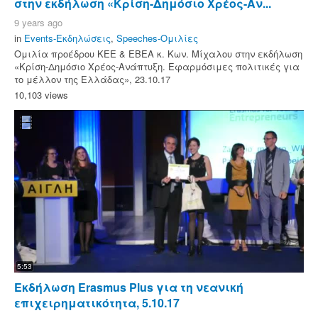
στην εκδήλωση «Κρίση-Δημόσιο Χρέος-Αν...
9 years ago
in
Events-Εκδηλώσεις
,
Speeches-Ομιλίες
Ομιλία προέδρου ΚΕΕ & ΕΒΕΑ κ. Κων. Μίχαλου στην εκδήλωση
«Κρίση-Δημόσιο Χρέος-Ανάπτυξη. Εφαρμόσιμες πολιτικές για
το μέλλον της Ελλάδας», 23.10.17
10,103 views
5:53
Εκδήλωση Erasmus Plus για τη νεανική
επιχειρηματικότητα, 5.10.17