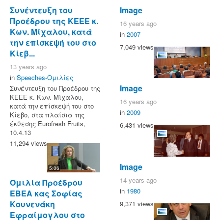
Συνέντευξη του
Image
Προέδρου της ΚΕΕΕ κ.
16 years ago
Κων. Μίχαλου, κατά
in
2007
την επίσκεψή του στο
7,049 views
Κίεβ...
13 years ago
in
Speeches-Ομιλίες
Image
Συνέντευξη του Προέδρου της
ΚΕΕΕ κ. Κων. Μίχαλου,
16 years ago
κατά την επίσκεψή του στο
in
2009
Κίεβο, στα πλαίσια της
έκθεσης Eurofresh Fruits,
6,431 views
10.4.13
11,294 views
Image
5:06
14 years ago
Ομιλία Προέδρου
in
1980
ΕΒΕΑ κας Σοφίας
Κουνενάκη
9,371 views
Εφραίμογλου στο