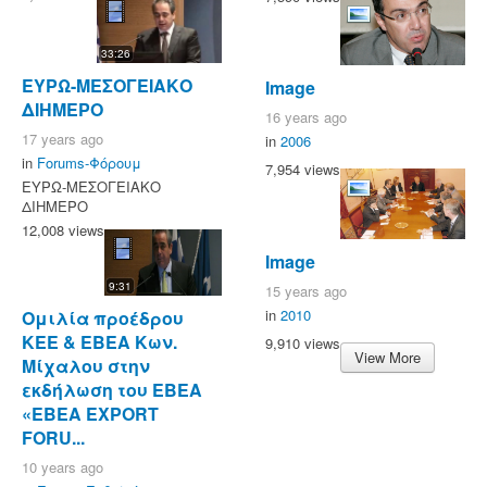
33:26
ΕΥΡΩ-ΜΕΣΟΓΕΙΑΚΟ
Image
ΔΙΗΜΕΡΟ
16 years ago
17 years ago
in
2006
in
Forums-Φόρουμ
7,954 views
ΕΥΡΩ-ΜΕΣΟΓΕΙΑΚΟ
ΔΙΗΜΕΡΟ
12,008 views
Image
9:31
15 years ago
in
2010
Ομιλία προέδρου
ΚΕΕ & ΕΒΕΑ Κων.
9,910 views
View More
Μίχαλου στην
εκδήλωση του ΕΒΕΑ
«ΕΒΕΑ EXPORT
FORU...
10 years ago