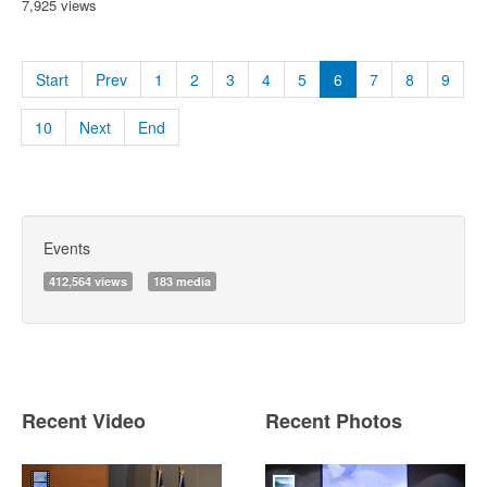
7,925 views
Start
Prev
1
2
3
4
5
6
7
8
9
10
Next
End
Events
412,564 views
183 media
Recent Video
Recent Photos