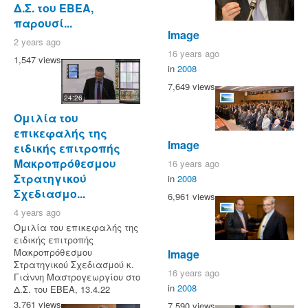
Δ.Σ. του ΕΒΕΑ,
παρουσί...
Image
2 years ago
16 years ago
1,547 views
in
2008
7,649 views
24:26
Ομιλία του
επικεφαλής της
Image
ειδικής επιτροπής
Μακροπρόθεσμου
16 years ago
Στρατηγικού
in
2008
Σχεδιασμο...
6,961 views
4 years ago
Ομιλία του επικεφαλής της
ειδικής επιτροπής
Μακροπρόθεσμου
Image
Στρατηγικού Σχεδιασμού κ.
16 years ago
Γιάννη Μαστρογεωργίου στο
in
2008
Δ.Σ. του ΕΒΕΑ, 13.4.22
3,761 views
7,590 views