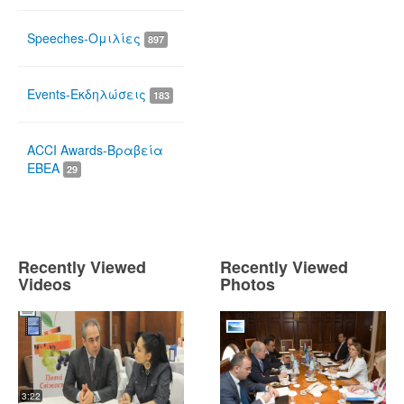
Speeches-Ομιλίες
897
Events-Εκδηλώσεις
183
ACCI Awards-Βραβεία
ΕΒΕΑ
29
Recently Viewed
Recently Viewed
Videos
Photos
3:22