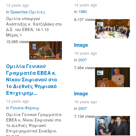
14 years ago
14 years ago
in
1980
in
Speeches-Ομιλίες
Ομιλία υπουργού
9,137 views
Ανάπτυξης κ. Χατζηδάκη στο
Δ.Σ. του ΕΒΕΑ, 14.1.13
Μέρος 1
10,065 views
Image
16 years ago
5:25
in
2007
Ομιλία Γενικού
7,454 views
Γραμματέα ΕΒΕΑ κ.
Νίκου Σοφιανού στο
1ο Διεθνές Ψηφιακό
Επιχειρημ...
Image
14 years ago
16 years ago
in
Forums-Φόρουμ
in
2007
Ομιλία Γενικού Γραμματέα
7,134 views
ΕΒΕΑ κ. Νίκου Σοφιανού στο
1ο Διεθνές Ψηφιακό
Επιχειρηματικό Συνέδριο,