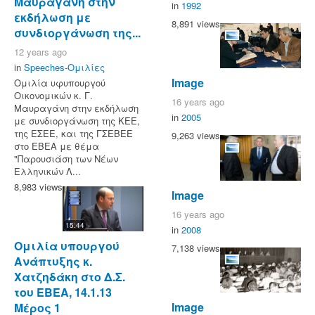
Μαυραγάνη στην
in
1992
εκδήλωση με
8,891 views
συνδιοργάνωση της...
12 years ago
in
Speeches-Ομιλίες
Image
Ομιλία υφυπουργού
Οικονομικών κ. Γ.
16 years ago
Μαυραγάνη στην εκδήλωση
in
2005
με συνδιοργάνωση της ΚΕΕ,
της ΕΣΕΕ, και της ΓΣΕΒΕΕ
9,263 views
στο ΕΒΕΑ με θέμα
"Παρουσιάση των Νέων
Ελληνικών Λ...
8,983 views
Image
16 years ago
15:44
in
2008
Ομιλία υπουργού
7,138 views
Ανάπτυξης κ.
Χατζηδάκη στο Δ.Σ.
του ΕΒΕΑ, 14.1.13
Image
Μέρος 1