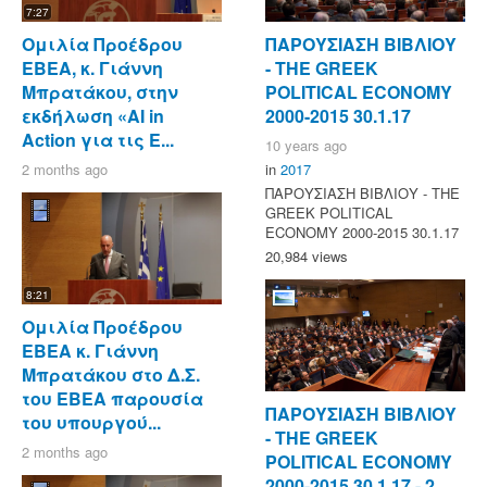
7:27
Ομιλία Προέδρου
ΠΑΡΟΥΣΙΑΣΗ ΒΙΒΛΙΟΥ
ΕΒΕΑ, κ. Γιάννη
- ΤΗΕ GREEK
Μπρατάκου, στην
POLITICAL ECONOMY
εκδήλωση «AI in
2000-2015 30.1.17
Action για τις Ε...
10 years ago
2 months ago
in
2017
ΠΑΡΟΥΣΙΑΣΗ ΒΙΒΛΙΟΥ - ΤΗΕ
GREEK POLITICAL
ECONOMY 2000-2015 30.1.17
20,984 views
8:21
Ομιλία Προέδρου
ΕΒΕΑ κ. Γιάννη
Μπρατάκου στο Δ.Σ.
του ΕΒΕΑ παρουσία
ΠΑΡΟΥΣΙΑΣΗ ΒΙΒΛΙΟΥ
του υπουργού...
- ΤΗΕ GREEK
2 months ago
POLITICAL ECONOMY
2000-2015 30.1.17 - 2