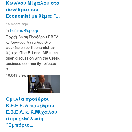
Κων/νου Μίχαλου στο
συνέδριο του
Economist με θέμα: "...
15 years ago
in
Forums-Φόρουμ
Παρέμβαση Προέδρου ΕΒΕΑ
κ. Κων/νου Μίχαλου στο
συνέδριο του Economist με
θέμα: "The EU and IMF in an
open discussion with the Greek
business community: Greece
o...
10,649 views
11:56
Ομιλία προέδρου
Κ.Ε.Ε.Ε. & προέδρου
Ε.Β.Ε.Α. κ. Κ.Μίχαλου
στην εκδήλωση
“Εμπόριο...