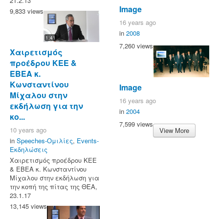
21.2.13
Image
9,833 views
16 years ago
in
2008
1:41
7,260 views
Χαιρετισμός
προέδρου ΚΕΕ &
ΕΒΕΑ κ.
Κωνσταντίνου
Image
Μίχαλου στην
16 years ago
εκδήλωση για την
in
2004
κο...
7,599 views
10 years ago
View More
in
Speeches-Ομιλίες
,
Events-
Εκδηλώσεις
Χαιρετισμός προέδρου ΚΕΕ
& ΕΒΕΑ κ. Κωνσταντίνου
Μίχαλου στην εκδήλωση για
την κοπή της πίτας της ΘΕΑ,
23.1.17
13,145 views