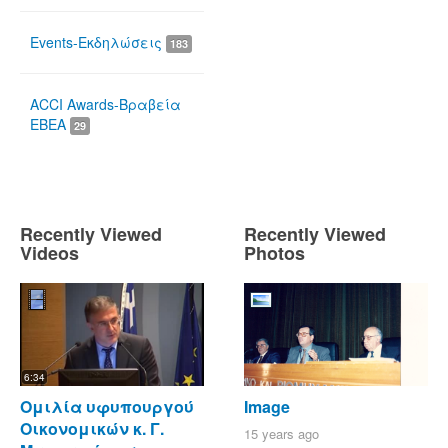
Events-Εκδηλώσεις
183
ACCI Awards-Βραβεία
ΕΒΕΑ
29
Recently Viewed
Recently Viewed
Videos
Photos
6:34
Ομιλία υφυπουργού
Image
Οικονομικών κ. Γ.
15 years ago