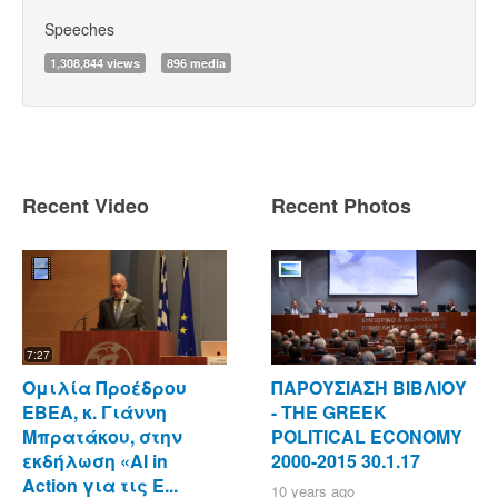
Speeches
1,308,844 views
896 media
Recent Video
Recent Photos
7:27
Ομιλία Προέδρου
ΠΑΡΟΥΣΙΑΣΗ ΒΙΒΛΙΟΥ
ΕΒΕΑ, κ. Γιάννη
- ΤΗΕ GREEK
Μπρατάκου, στην
POLITICAL ECONOMY
εκδήλωση «AI in
2000-2015 30.1.17
Action για τις Ε...
10 years ago