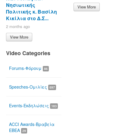
Νησιωτικής
View More
Πολιτικής κ. Βασίλη
Κικίλια στο Δ.Σ...
2 months ago
View More
Video Categories
Forums-Φόρουμ
86
Speeches-Ομιλίες
897
Events-Εκδηλώσεις
183
ACCI Awards-Βραβεία
ΕΒΕΑ
29