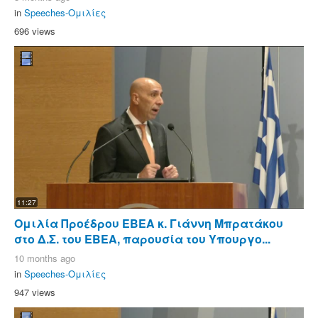
in
Speeches-Ομιλίες
696 views
11:27
Ομιλία Προέδρου ΕΒΕΑ κ. Γιάννη Μπρατάκου
στο Δ.Σ. του ΕΒΕΑ, παρουσία του Υπουργο...
10 months ago
in
Speeches-Ομιλίες
947 views