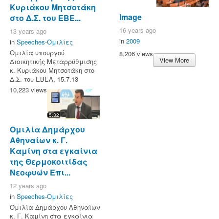
Κυριάκου Μητσοτάκη
Image
στο Δ.Σ. του ΕΒΕ...
16 years ago
13 years ago
in
2009
in
Speeches-Ομιλίες
Ομιλία υπουργού
8,206 views
View More
Διοικητικής Μεταρρύθμισης
κ. Κυριάκου Μητσοτάκη στο
Δ.Σ. του ΕΒΕΑ, 15.7.13
10,223 views
5:32
Ομιλία Δημάρχου
Αθηναίων κ. Γ.
Καμίνη στα εγκαίνια
της Θερμοκοιτίδας
Νεοφυών Επι...
12 years ago
in
Speeches-Ομιλίες
Ομιλία Δημάρχου Αθηναίων
κ. Γ. Καμίνη στα εγκαίνια