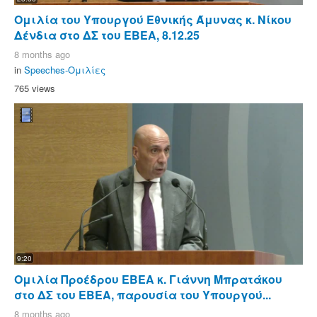
Ομιλία του Υπουργού Εθνικής Άμυνας κ. Νίκου
Δένδια στο ΔΣ του ΕΒΕΑ, 8.12.25
8 months ago
in
Speeches-Ομιλίες
765 views
9:20
Ομιλία Προέδρου ΕΒΕΑ κ. Γιάννη Μπρατάκου
στο ΔΣ του ΕΒΕΑ, παρουσία του Υπουργού...
8 months ago