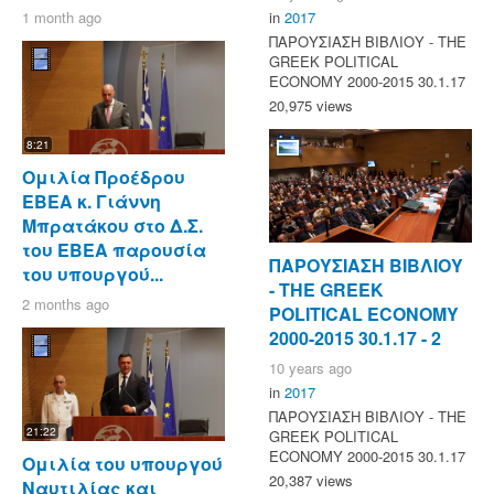
1 month ago
in
2017
ΠΑΡΟΥΣΙΑΣΗ ΒΙΒΛΙΟΥ - ΤΗΕ
GREEK POLITICAL
ECONOMY 2000-2015 30.1.17
20,975 views
8:21
Ομιλία Προέδρου
ΕΒΕΑ κ. Γιάννη
Μπρατάκου στο Δ.Σ.
του ΕΒΕΑ παρουσία
ΠΑΡΟΥΣΙΑΣΗ ΒΙΒΛΙΟΥ
του υπουργού...
- ΤΗΕ GREEK
2 months ago
POLITICAL ECONOMY
2000-2015 30.1.17 - 2
10 years ago
in
2017
ΠΑΡΟΥΣΙΑΣΗ ΒΙΒΛΙΟΥ - ΤΗΕ
21:22
GREEK POLITICAL
ECONOMY 2000-2015 30.1.17
Ομιλία του υπουργού
20,387 views
Ναυτιλίας και