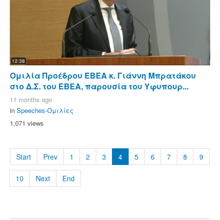
12:38
Ομιλία Προέδρου ΕΒΕΑ κ. Γιάννη Μπρατάκου
στο Δ.Σ. του ΕΒΕΑ, παρουσία του Υφυπουρ...
11 months ago
in
Speeches-Ομιλίες
1,071 views
Start
Prev
1
2
3
4
5
6
7
8
9
10
Next
End