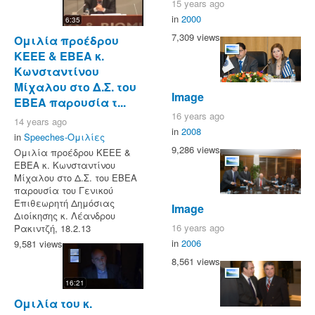
15 years ago
in
2000
6:35
7,309 views
Ομιλία προέδρου
ΚΕΕΕ & EBEA κ.
Κωνσταντίνου
Μίχαλου στο Δ.Σ. του
Image
ΕΒΕΑ παρουσία τ...
16 years ago
14 years ago
in
2008
in
Speeches-Ομιλίες
9,286 views
Ομιλία προέδρου ΚΕΕΕ &
EBEA κ. Κωνσταντίνου
Μίχαλου στο Δ.Σ. του ΕΒΕΑ
παρουσία του Γενικού
Επιθεωρητή Δημόσιας
Image
Διοίκησης κ. Λέανδρου
16 years ago
Ρακιντζή, 18.2.13
in
2006
9,581 views
8,561 views
16:21
Ομιλία του κ.