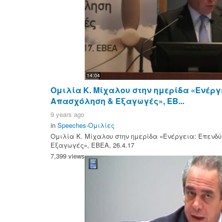
14:04
Ομιλία Κ. Μίχαλου στην ημερίδα «Ενέργ
Απασχόληση & Εξαγωγές», ΕΒ...
9 years ago
in
Speeches-Ομιλίες
Ομιλία Κ. Μίχαλου στην ημερίδα «Ενέργεια: Επενδ
Εξαγωγές», ΕΒΕΑ, 26.4.17
7,399 views