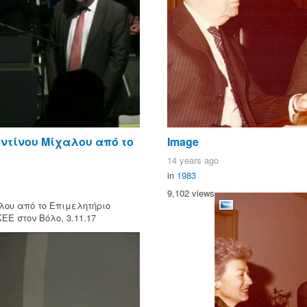
ντίνου Μίχαλου από το
Image
14 years ago
in
1983
9,102 views
ου από το Επιμελητήριο
ΕΕ στον Βόλο, 3.11.17