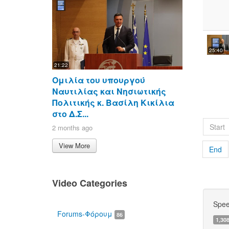
25:40
21:22
Ομιλία του υπουργού
Ναυτιλίας και Νησιωτικής
Πολιτικής κ. Βασίλη Κικίλια
στο Δ.Σ...
Start
2 months ago
View More
End
Video Categories
Spe
Forums-Φόρουμ
86
1,30