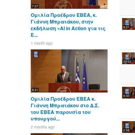
7:27
Ομιλία Προέδρου ΕΒΕΑ, κ.
Γιάννη Μπρατάκου, στην
εκδήλωση «AI in Action για τις
8:21
Ε...
1 month ago
21:22
8:21
8:00
Ομιλία Προέδρου ΕΒΕΑ κ.
Γιάννη Μπρατάκου στο Δ.Σ.
του ΕΒΕΑ παρουσία του
υπουργού...
2 months ago
2:58