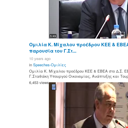
5:49
Ομιλία Κ. Μίχαλου προέδρου ΚΕΕ & ΕΒΕΑ σ
παρουσία του Γ.Στ...
10 years ago
in
Speeches-Ομιλίες
Ομιλία Κ. Μίχαλου προέδρου ΚΕΕ & ΕΒΕΑ στο Δ.Σ. ΕΒ
Γ.Σταθάκη Υπουργού Οικονομίας, Ανάπτυξης και Του
6,453 views