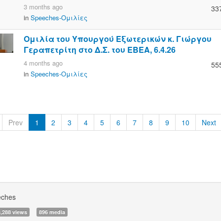
3 months ago
33
in
Speeches-Ομιλίες
Ομιλία του Υπουργού Εξωτερικών κ. Γιώργου
Γεραπετρίτη στο Δ.Σ. του ΕΒΕΑ, 6.4.26
4 months ago
55
in
Speeches-Ομιλίες
Prev
1
2
3
4
5
6
7
8
9
10
Next
eches
8,288 views
896 media