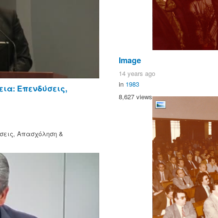
Image
14 years ago
in
1983
εια: Επενδύσεις,
8,627 views
ύσεις, Απασχόληση &