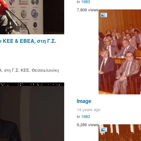
in
1983
7,806 views
ΚΕΕ & ΕΒΕΑ, στη Γ.Σ.
, στη Γ.Σ. ΚΕΕ, Θεσσαλονίκη
Image
14 years ago
in
1983
9,286 views