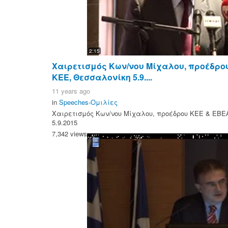
2:15
Χαιρετισμός Κων/νου Μίχαλου, προέδρου 
ΚΕΕ, Θεσσαλονίκη 5.9....
11 years ago
in
Speeches-Ομιλίες
Χαιρετισμός Κων/νου Μίχαλου, προέδρου ΚΕΕ & ΕΒΕΑ
5.9.2015
7,342 views