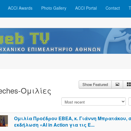
ACCI Awards
Photo Gallery
ACCI Portal
Contact
T
Show Featured
eches-Ομιλίες
Ομιλία Προέδρου ΕΒΕΑ, κ. Γιάννη Μπρατάκου, 
εκδήλωση «AI in Action για τις Ε...