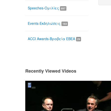
Speeches-Ομιλίες
897
Events-Εκδηλώσεις
183
ACCI Awards-Βραβεία ΕΒΕΑ
29
Recently Viewed Videos