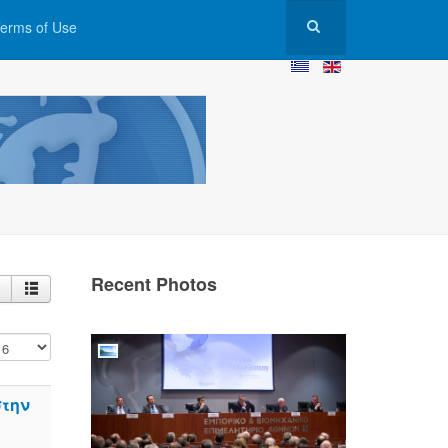
erms of Use
Recent Photos
στην