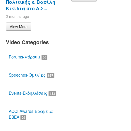
Πολιτικής κ. Βασίλη
Κικίλια στο Δ.Σ...
2 months ago
View More
Video Categories
Forums-Φόρουμ
86
Speeches-Ομιλίες
897
Events-Εκδηλώσεις
183
ACCI Awards-Βραβεία
ΕΒΕΑ
29