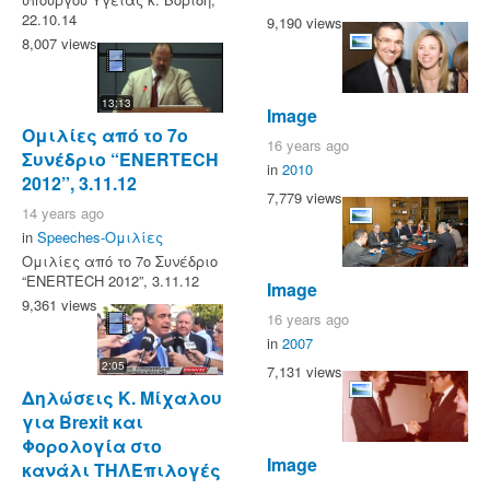
22.10.14
9,190 views
8,007 views
13:13
Image
Ομιλίες από το 7ο
16 years ago
Συνέδριο “ENERTECH
in
2010
2012”, 3.11.12
7,779 views
14 years ago
in
Speeches-Ομιλίες
Ομιλίες από το 7ο Συνέδριο
“ENERTECH 2012”, 3.11.12
Image
9,361 views
16 years ago
in
2007
2:05
7,131 views
Δηλώσεις Κ. Μίχαλου
για Brexit και
Φορολογία στο
Image
κανάλι ΤΗΛΕπιλογές