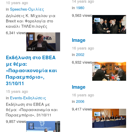
14 years ago
10 years ago
in
1980
in
Speeches-Ομιλίες
9,563 views
Δηλώσεις Κ. Μίχαλου για
Brexit και Φορολογία στο
κανάλι ΤΗΛΕπιλογές
6,341 views
Image
16 years ago
18:27
in
2002
Εκδήλωση στο ΕΒΕΑ
6,932 views
με θέμα:
«Παραοικονομία και
Παραεμπόριο»,
31/10/11
Image
15 years ago
16 years ago
in
Events-Εκδηλώσεις
in
2006
Εκδήλωση στο ΕΒΕΑ με
9,417 views
θέμα: «Παραοικονομία και
Παραεμπόριο», 31/10/11
9,857 views