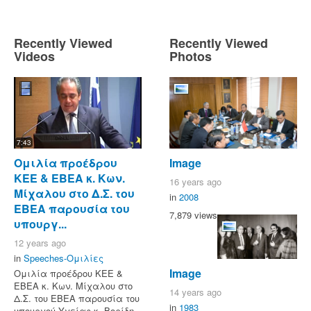
Recently Viewed
Recently Viewed
Videos
Photos
7:43
Ομιλία προέδρου
Image
ΚΕΕ & ΕΒΕΑ κ. Κων.
16 years ago
Μίχαλου στο Δ.Σ. του
in
2008
ΕΒΕΑ παρουσία του
7,879 views
υπουργ...
12 years ago
in
Speeches-Ομιλίες
Image
Ομιλία προέδρου ΚΕΕ &
ΕΒΕΑ κ. Κων. Μίχαλου στο
14 years ago
Δ.Σ. του ΕΒΕΑ παρουσία του
in
1983
υπουργού Υγείας κ. Βορίδη,