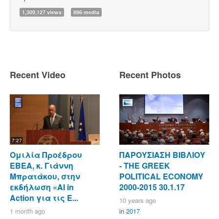
1,309,127 views
896 media
Recent Video
Recent Photos
7:27
Ομιλία Προέδρου
ΠΑΡΟΥΣΙΑΣΗ ΒΙΒΛΙΟΥ
ΕΒΕΑ, κ. Γιάννη
- ΤΗΕ GREEK
Μπρατάκου, στην
POLITICAL ECONOMY
εκδήλωση «AI in
2000-2015 30.1.17
Action για τις Ε...
10 years ago
1 month ago
in
2017