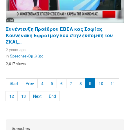
4:16
Συνέντευξη Προέδρου ΕΒΕΑ κας Σοφίας
Κουνενάκη Εφραίμογλου στην εκπομπή του
ΣΚΑΪ,...
2 years ago
in
Speeches-Ομιλίες
2,017 views
Start
Prev
4
5
6
7
8
9
10
11
12
13
Next
End
Speeches