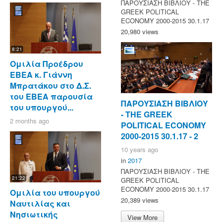
ΠΑΡΟΥΣΙΑΣΗ ΒΙΒΛΙΟΥ - ΤΗΕ
GREEK POLITICAL
ECONOMY 2000-2015 30.1.17
20,980 views
8:21
Ομιλία Προέδρου
ΕΒΕΑ κ. Γιάννη
Μπρατάκου στο Δ.Σ.
του ΕΒΕΑ παρουσία
ΠΑΡΟΥΣΙΑΣΗ ΒΙΒΛΙΟΥ
του υπουργού...
- ΤΗΕ GREEK
2 months ago
POLITICAL ECONOMY
2000-2015 30.1.17 - 2
10 years ago
in
2017
ΠΑΡΟΥΣΙΑΣΗ ΒΙΒΛΙΟΥ - ΤΗΕ
21:22
GREEK POLITICAL
ECONOMY 2000-2015 30.1.17
Ομιλία του υπουργού
20,389 views
Ναυτιλίας και
Νησιωτικής
View More