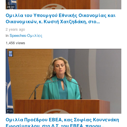
28:30
Ομιλία του Υπουργού Εθνικής Οικονομίας και
Οικονομικών, κ. Κωστή Χατζηδάκη, στο...
2 years ago
in
Speeches-Ομιλίες
1,456 views
7:11
Ομιλία Προέδρου ΕΒΕΑ, κας Σοφίας Κουνενάκη
Εφραίμογλου, στο Δ.Σ. του ΕΒΕΑ, παρου...