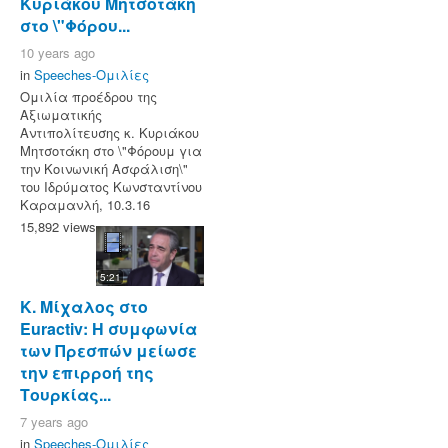
Κυριάκου Μητσοτάκη
στο \"Φόρου...
10 years ago
in
Speeches-Ομιλίες
Ομιλία προέδρου της
Αξιωματικής
Αντιπολίτευσης κ. Κυριάκου
Μητσοτάκη στο \"Φόρουμ για
την Κοινωνική Ασφάλιση\"
του Ιδρύματος Κωνσταντίνου
Καραμανλή, 10.3.16
15,892 views
5:21
Κ. Μίχαλος στο
Euractiv: Η συμφωνία
των Πρεσπών μείωσε
την επιρροή της
Τουρκίας...
7 years ago
in
Speeches-Ομιλίες