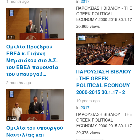
1 month ago
in
2017
ΠΑΡΟΥΣΙΑΣΗ ΒΙΒΛΙΟΥ - ΤΗΕ
GREEK POLITICAL
ECONOMY 2000-2015 30.1.17
20,965 views
8:21
Ομιλία Προέδρου
ΕΒΕΑ κ. Γιάννη
Μπρατάκου στο Δ.Σ.
του ΕΒΕΑ παρουσία
ΠΑΡΟΥΣΙΑΣΗ ΒΙΒΛΙΟΥ
του υπουργού...
- ΤΗΕ GREEK
2 months ago
POLITICAL ECONOMY
2000-2015 30.1.17 - 2
10 years ago
in
2017
ΠΑΡΟΥΣΙΑΣΗ ΒΙΒΛΙΟΥ - ΤΗΕ
21:22
GREEK POLITICAL
ECONOMY 2000-2015 30.1.17
Ομιλία του υπουργού
20,378 views
Ναυτιλίας και