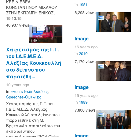
ΚΕΕ & ΕΒΕΑ
in
1981
ΚΩΝΣΤΑΝΤΙΝΟΥ ΜΙΧΑΛΟΥ
8,298 views
ΣΤΗΝ ΕΚΠΟΜΠΗ ΕΝΙΚΟΣ,
19.10.15
40,937 views
Image
1:50
16 years ago
Χαιρετισμός της Γ.Γ.
in
2010
του Ι.Δ.Ε.Μ.Ε.Δ.
7,170 views
Αλεξίας Κουκκουλλή
στο δείπνο που
παρατέθη...
10 years ago
Image
in
Events-Εκδηλώσεις
,
15 years ago
Speeches-Ομιλίες
in
1989
Χαιρετισμός της Γ.Γ. του
Ι.Δ.Ε.Μ.Ε.Δ. Αλεξίας
7,806 views
Κουκκουλλή στο δείπνο που
παρατέθηκε στη Μ.
Βρεταννία στο πλαίσιο του
εκπαιδευτικού
Image
προγράμματος “PON Global