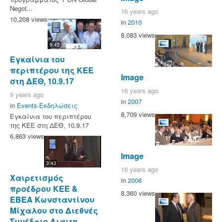
Negot...
16 years ago
10,208 views
in
2010
8,083 views
9:42
Εγκαίνια του
περιπτέρου της ΚΕΕ
Image
στη ΔΕΘ, 10.9.17
16 years ago
9 years ago
in
2007
in
Events-Εκδηλώσεις
8,709 views
Εγκαίνια του περιπτέρου
της ΚΕΕ στη ΔΕΘ, 10.9.17
6,863 views
Image
3:42
16 years ago
Χαιρετισμός
in
2006
προέδρου ΚΕΕ &
8,360 views
ΕΒΕΑ Κωνσταντίνου
Μίχαλου στο Διεθνές
Συνέδριο Διαιτη...