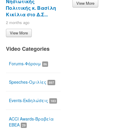
Νησιωτικής
View More
Πολιτικής κ. Βασίλη
Κικίλια στο Δ.Σ...
2 months ago
View More
Video Categories
Forums-Φόρουμ
86
Speeches-Ομιλίες
897
Events-Εκδηλώσεις
183
ACCI Awards-Βραβεία
ΕΒΕΑ
29