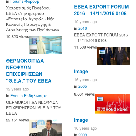
in
Forums-Φόρουμ
ΕΒΕΑ EXPORT FORUM
Χαιρετισμός Προέδρου
2016 – 14/11/2016 0108
ΕΒΕΑ στην ημερίδα
«Εποπτεία Αγοράς - Νέοι
10 years ago
Κανόνες Παραγωγής &
in
2016
Διακίνησης των Προϊόντων»
ΕΒΕΑ EXPORT FORUM 2016
10,823 views
– 14/11/2016 0108
11,508 views
0:45
ΘΕΡΜΟΚΟΙΤΙΔΑ
ΝΕΟΦΥΩΝ
Image
ΕΠΙΧΕΙΡΗΣΕΩΝ
16 years ago
"Θ.Ε.Α." ΤΟΥ ΕΒΕΑ
in
2005
12 years ago
8,661 views
in
Events-Εκδηλώσεις
ΘΕΡΜΟΚΟΙΤΙΔΑ ΝΕΟΦΥΩΝ
ΕΠΙΧΕΙΡΗΣΕΩΝ "Θ.Ε.Α." ΤΟΥ
ΕΒΕΑ
Image
22,151 views
16 years ago
in
2008
5:32