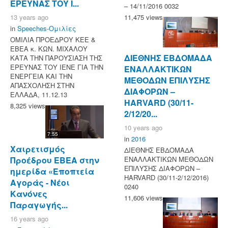
ΕΡΕΥΝΑΣ ΤΟΥ Ι...
– 14/11/2016 0032
11,475 views
13 years ago
in
Speeches-Ομιλίες
ΟΜΙΛΙΑ ΠΡΟΕΔΡΟΥ ΚΕΕ &
ΕΒΕΑ κ. ΚΩΝ. ΜΙΧΑΛΟΥ
ΔΙΕΘΝΗΣ ΕΒΔΟΜΑΔΑ
ΚΑΤΑ ΤΗΝ ΠΑΡΟΥΣΙΑΣΗ ΤΗΣ
ΕΡΕΥΝΑΣ ΤΟΥ ΙΕΝΕ ΓΙΑ ΤΗΝ
ΕΝΑΛΛΑΚΤΙΚΩΝ
ΕΝΕΡΓΕΙΑ ΚΑΙ ΤΗΝ
ΜΕΘΟΔΩΝ ΕΠΙΛΥΣΗΣ
ΑΠΑΣΧΟΛΗΣΗ ΣΤΗΝ
ΔΙΑΦΟΡΩΝ –
ΕΛΛΑΔΑ, 11.12.13
HARVARD (30/11-
8,325 views
2/12/20...
10 years ago
7:55
in
2016
Χαιρετισμός
ΔΙΕΘΝΗΣ ΕΒΔΟΜΑΔΑ
Προέδρου ΕΒΕΑ στην
ΕΝΑΛΛΑΚΤΙΚΩΝ ΜΕΘΟΔΩΝ
ΕΠΙΛΥΣΗΣ ΔΙΑΦΟΡΩΝ –
ημερίδα «Εποπτεία
HARVARD (30/11-2/12/2016)
Αγοράς - Νέοι
0240
Κανόνες
11,606 views
Παραγωγής...
16 years ago