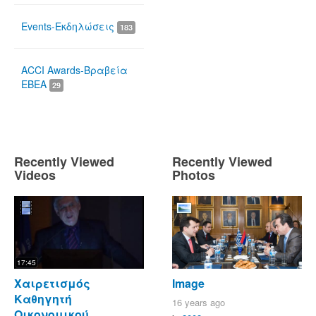
Events-Εκδηλώσεις
183
ACCI Awards-Βραβεία
ΕΒΕΑ
29
Recently Viewed
Recently Viewed
Videos
Photos
17:45
Χαιρετισμός
Image
Καθηγητή
16 years ago
Οικονομικού