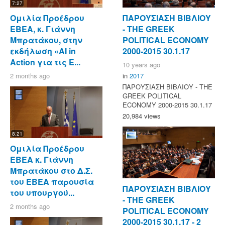
7:27
Ομιλία Προέδρου
ΠΑΡΟΥΣΙΑΣΗ ΒΙΒΛΙΟΥ
ΕΒΕΑ, κ. Γιάννη
- ΤΗΕ GREEK
Μπρατάκου, στην
POLITICAL ECONOMY
εκδήλωση «AI in
2000-2015 30.1.17
Action για τις Ε...
10 years ago
2 months ago
in
2017
ΠΑΡΟΥΣΙΑΣΗ ΒΙΒΛΙΟΥ - ΤΗΕ
GREEK POLITICAL
ECONOMY 2000-2015 30.1.17
20,984 views
8:21
Ομιλία Προέδρου
ΕΒΕΑ κ. Γιάννη
Μπρατάκου στο Δ.Σ.
του ΕΒΕΑ παρουσία
ΠΑΡΟΥΣΙΑΣΗ ΒΙΒΛΙΟΥ
του υπουργού...
- ΤΗΕ GREEK
2 months ago
POLITICAL ECONOMY
2000-2015 30.1.17 - 2