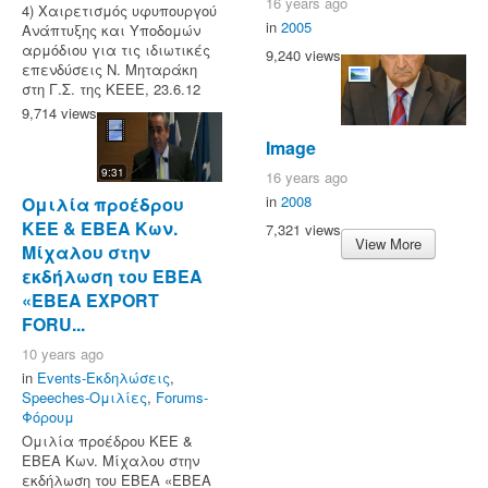
16 years ago
4) Χαιρετισμός υφυπουργού
in
2005
Ανάπτυξης και Υποδομών
αρμόδιου για τις ιδιωτικές
9,240 views
επενδύσεις Ν. Μηταράκη
στη Γ.Σ. της ΚΕΕΕ, 23.6.12
9,714 views
Image
9:31
16 years ago
in
2008
Ομιλία προέδρου
ΚΕΕ & ΕΒΕΑ Κων.
7,321 views
View More
Μίχαλου στην
εκδήλωση του ΕΒΕΑ
«ΕΒΕΑ EXPORT
FORU...
10 years ago
in
Events-Εκδηλώσεις
,
Speeches-Ομιλίες
,
Forums-
Φόρουμ
Ομιλία προέδρου ΚΕΕ &
ΕΒΕΑ Κων. Μίχαλου στην
εκδήλωση του ΕΒΕΑ «ΕΒΕΑ