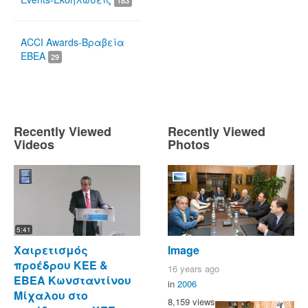
183
ACCI Awards-Βραβεία
ΕΒΕΑ
29
Recently Viewed
Recently Viewed
Videos
Photos
5:41
Χαιρετισμός
Image
προέδρου ΚΕΕ &
16 years ago
ΕΒΕΑ Κωνσταντίνου
in
2006
Μίχαλου στο
8,159 views