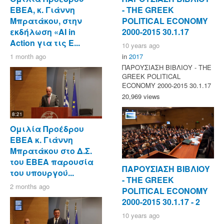
ΕΒΕΑ, κ. Γιάννη
- ΤΗΕ GREEK
Μπρατάκου, στην
POLITICAL ECONOMY
εκδήλωση «AI in
2000-2015 30.1.17
Action για τις Ε...
10 years ago
1 month ago
in
2017
ΠΑΡΟΥΣΙΑΣΗ ΒΙΒΛΙΟΥ - ΤΗΕ
GREEK POLITICAL
ECONOMY 2000-2015 30.1.17
20,969 views
8:21
Ομιλία Προέδρου
ΕΒΕΑ κ. Γιάννη
Μπρατάκου στο Δ.Σ.
του ΕΒΕΑ παρουσία
ΠΑΡΟΥΣΙΑΣΗ ΒΙΒΛΙΟΥ
του υπουργού...
- ΤΗΕ GREEK
2 months ago
POLITICAL ECONOMY
2000-2015 30.1.17 - 2
10 years ago