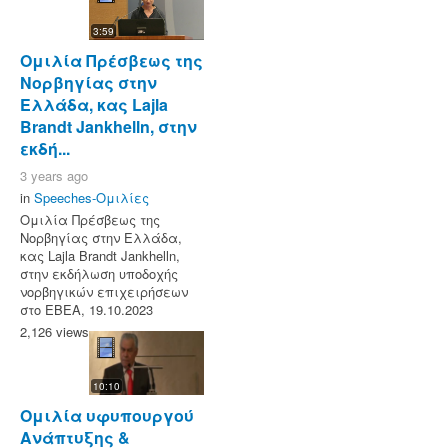
3:59
Ομιλία Πρέσβεως της
Νορβηγίας στην
Ελλάδα, κας Lajla
Brandt Jankhelln, στην
εκδή...
3 years ago
in
Speeches-Ομιλίες
Ομιλία Πρέσβεως της
Νορβηγίας στην Ελλάδα,
κας Lajla Brandt Jankhelln,
στην εκδήλωση υποδοχής
νορβηγικών επιχειρήσεων
στο ΕΒΕΑ, 19.10.2023
2,126 views
10:10
Ομιλία υφυπουργού
Ανάπτυξης &