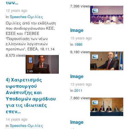
των...
7,396 views
12 years ago
in
Speeches-Ομιλίες
Ομιλίες από την εκδήλωση
που συνδιοργάνωσαν ΚΕΕ,
Image
ΕΣΕΕ και ΓΣΕΒΕΕ
15 years ago
“Παρουσίαση των νέων
ελληνικών λογιστικών
in
1986
προτύπων”, ΕΒΕΑ, 18.11.14
9,180 views
8,573 views
1:49
Image
4) Χαιρετισμός
13 years ago
υφυπουργού
in
2011
Ανάπτυξης και
7,860 views
Υποδομών αρμόδιου
για τις ιδιωτικές
επεν...
14 years ago
Image
in
Speeches-Ομιλίες