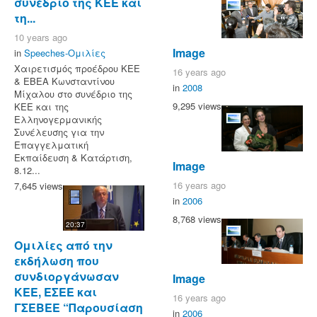
συνέδριο της ΚΕΕ και
τη...
10 years ago
Image
in
Speeches-Ομιλίες
Χαιρετισμός προέδρου ΚΕΕ
16 years ago
& ΕΒΕΑ Κωνσταντίνου
in
2008
Μίχαλου στο συνέδριο της
9,295 views
ΚΕΕ και της
Ελληνογερμανικής
Συνέλευσης για την
Επαγγελματική
Εκπαίδευση & Κατάρτιση,
Image
8.12...
16 years ago
7,645 views
in
2006
8,768 views
20:37
Ομιλίες από την
εκδήλωση που
συνδιοργάνωσαν
Image
ΚΕΕ, ΕΣΕΕ και
16 years ago
ΓΣΕΒΕΕ “Παρουσίαση
in
2006