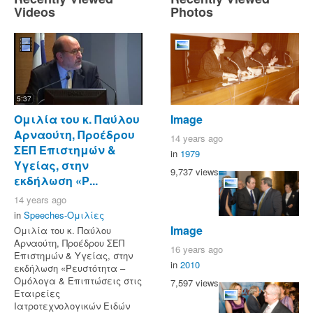
Videos
Photos
5:37
Ομιλία του κ. Παύλου
Image
Αρναούτη, Προέδρου
14 years ago
ΣΕΠ Επιστημών &
in
1979
Υγείας, στην
9,737 views
εκδήλωση «Ρ...
14 years ago
in
Speeches-Ομιλίες
Image
Ομιλία του κ. Παύλου
Αρναούτη, Προέδρου ΣΕΠ
16 years ago
Επιστημών & Υγείας, στην
in
2010
εκδήλωση «Ρευστότητα –
Ομόλογα & Επιπτώσεις στις
7,597 views
Εταιρείες
Ιατροτεχνολογικών Ειδών