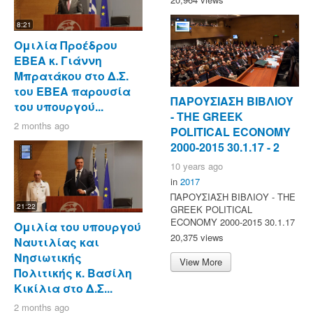
8:21
Ομιλία Προέδρου
ΕΒΕΑ κ. Γιάννη
Μπρατάκου στο Δ.Σ.
του ΕΒΕΑ παρουσία
ΠΑΡΟΥΣΙΑΣΗ ΒΙΒΛΙΟΥ
του υπουργού...
- ΤΗΕ GREEK
2 months ago
POLITICAL ECONOMY
2000-2015 30.1.17 - 2
10 years ago
in
2017
ΠΑΡΟΥΣΙΑΣΗ ΒΙΒΛΙΟΥ - ΤΗΕ
21:22
GREEK POLITICAL
ECONOMY 2000-2015 30.1.17
Ομιλία του υπουργού
20,375 views
Ναυτιλίας και
Νησιωτικής
View More
Πολιτικής κ. Βασίλη
Κικίλια στο Δ.Σ...
2 months ago