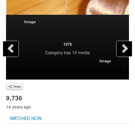
Image
1979
Category
has 15 media
Image
Share
9,736
14 years ago
WATCHED NOW