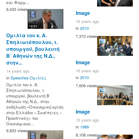
και Φαρμ...
9,433 views
Image
16 years ago
19:33
in
2010
Ομιλία του κ. Α.
7,373 views
Σπηλιωτόπουλου, τ.
υπουργού, βουλευτή
Β΄ Αθηνών της Ν.Δ.,
Image
στην...
16 years ago
14 years ago
in
2010
in
Speeches-Ομιλίες
Ομιλία του κ. Α.
7,609 views
Σπηλιωτόπουλου, τ.
υπουργού, βουλευτή Β΄
Αθηνών της Ν.Δ., στην
εκδήλωση «Οικονομική κρίση
Image
στην Ελλάδα – Συνέπειες –
Προοπτικές» του
15 years ago
Οικονομικού...
in
1989
9,833 views
9,108 views