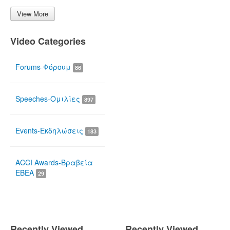
View More
Video Categories
Forums-Φόρουμ
86
Speeches-Ομιλίες
897
Events-Εκδηλώσεις
183
ACCI Awards-Βραβεία
ΕΒΕΑ
29
Recently Viewed
Recently Viewed