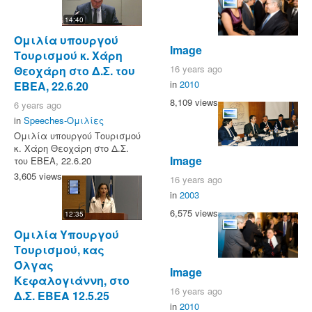
14:40
Ομιλία υπουργού
Image
Τουρισμού κ. Χάρη
16 years ago
Θεοχάρη στο Δ.Σ. του
in
2010
ΕΒΕΑ, 22.6.20
8,109 views
6 years ago
in
Speeches-Ομιλίες
Ομιλία υπουργού Τουρισμού
κ. Χάρη Θεοχάρη στο Δ.Σ.
Image
του ΕΒΕΑ, 22.6.20
3,605 views
16 years ago
in
2003
6,575 views
12:35
Ομιλία Υπουργού
Τουρισμού, κας
Όλγας
Image
Κεφαλογιάννη, στο
16 years ago
Δ.Σ. ΕΒΕΑ 12.5.25
in
2010