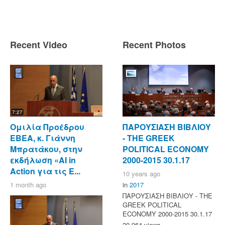
Recent Video
Recent Photos
7:27
Ομιλία Προέδρου
ΠΑΡΟΥΣΙΑΣΗ ΒΙΒΛΙΟΥ
ΕΒΕΑ, κ. Γιάννη
- ΤΗΕ GREEK
Μπρατάκου, στην
POLITICAL ECONOMY
εκδήλωση «AI in
2000-2015 30.1.17
Action για τις Ε...
10 years ago
1 month ago
in
2017
ΠΑΡΟΥΣΙΑΣΗ ΒΙΒΛΙΟΥ - ΤΗΕ
GREEK POLITICAL
ECONOMY 2000-2015 30.1.17
20,964 views