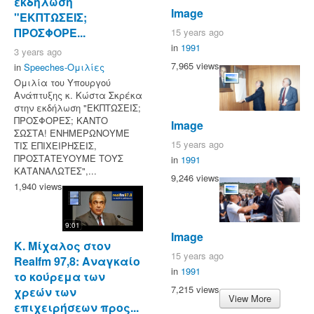
εκδήλωση
Image
"ΕΚΠΤΩΣΕΙΣ;
ΠΡΟΣΦΟΡΕ...
15 years ago
in
1991
3 years ago
7,965 views
in
Speeches-Ομιλίες
Ομιλία του Υπουργού
Ανάπτυξης κ. Κώστα Σκρέκα
στην εκδήλωση "ΕΚΠΤΩΣΕΙΣ;
ΠΡΟΣΦΟΡΕΣ; ΚΑΝΤΟ
Image
ΣΩΣΤΑ! ΕΝΗΜΕΡΩΝΟΥΜΕ
15 years ago
ΤΙΣ ΕΠΙΧΕΙΡΗΣΕΙΣ,
ΠΡΟΣΤΑΤΕΥΟΥΜΕ ΤΟΥΣ
in
1991
ΚΑΤΑΝΑΛΩΤΕΣ",...
9,246 views
1,940 views
9:01
Image
Κ. Μίχαλος στον
15 years ago
Realfm 97,8: Αναγκαίο
in
1991
το κούρεμα των
7,215 views
χρεών των
View More
επιχειρήσεων προς...