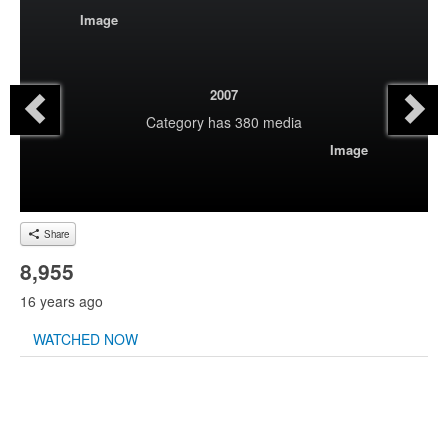
Image
2007
Category
has 380 media
Image
Share
8,955
16 years ago
WATCHED NOW