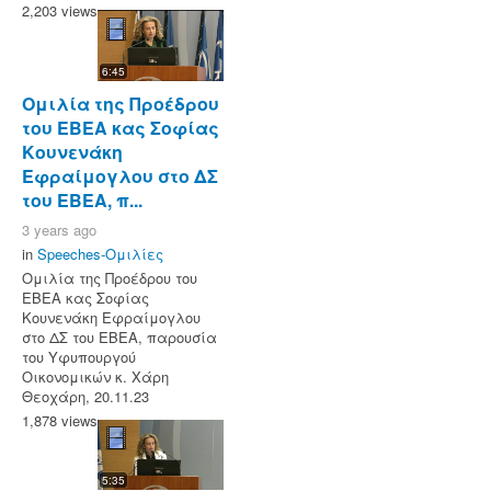
2,203 views
6:45
Ομιλία της Προέδρου
του ΕΒΕΑ κας Σοφίας
Κουνενάκη
Εφραίμογλου στο ΔΣ
του ΕΒΕΑ, π...
3 years ago
in
Speeches-Ομιλίες
Ομιλία της Προέδρου του
ΕΒΕΑ κας Σοφίας
Κουνενάκη Εφραίμογλου
στο ΔΣ του ΕΒΕΑ, παρουσία
του Υφυπουργού
Οικονομικών κ. Χάρη
Θεοχάρη, 20.11.23
1,878 views
5:35