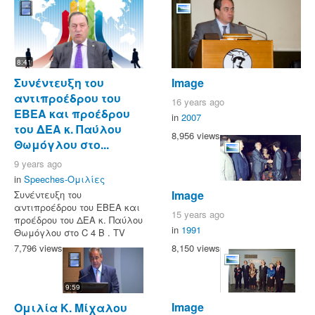
8:41
Συνέντευξη του
Image
αντιπροέδρου του
16 years ago
ΕΒΕΑ και προέδρου
in
2007
του ΔΕΑ κ. Παύλου
8,956 views
Θωμόγλου στο...
9 years ago
in
Speeches-Ομιλίες
Image
Συνέντευξη του
αντιπροέδρου του ΕΒΕΑ και
15 years ago
προέδρου του ΔΕΑ κ. Παύλου
in
1991
Θωμόγλου στο C 4 B . TV
8,150 views
7,796 views
9:59
Image
Ομιλία Κ. Μίχαλου