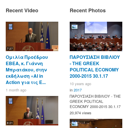
Recent Video
Recent Photos
7:27
Ομιλία Προέδρου
ΠΑΡΟΥΣΙΑΣΗ ΒΙΒΛΙΟΥ
ΕΒΕΑ, κ. Γιάννη
- ΤΗΕ GREEK
Μπρατάκου, στην
POLITICAL ECONOMY
εκδήλωση «AI in
2000-2015 30.1.17
Action για τις Ε...
10 years ago
1 month ago
in
2017
ΠΑΡΟΥΣΙΑΣΗ ΒΙΒΛΙΟΥ - ΤΗΕ
GREEK POLITICAL
ECONOMY 2000-2015 30.1.17
20,974 views
8:21