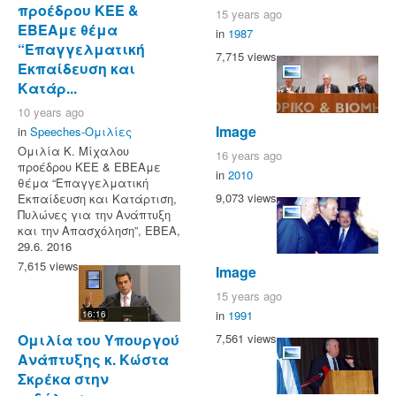
προέδρου ΚΕΕ &
15 years ago
ΕΒΕΑμε θέμα
in
1987
“Επαγγελματική
7,715 views
Εκπαίδευση και
Κατάρ...
10 years ago
Image
in
Speeches-Ομιλίες
Ομιλία Κ. Μίχαλου
16 years ago
προέδρου ΚΕΕ & ΕΒΕΑμε
in
2010
θέμα “Επαγγελματική
9,073 views
Εκπαίδευση και Κατάρτιση,
Πυλώνες για την Ανάπτυξη
και την Απασχόληση”, ΕΒΕΑ,
29.6. 2016
7,615 views
Image
15 years ago
in
1991
16:16
7,561 views
Ομιλία του Υπουργού
Ανάπτυξης κ. Κώστα
Σκρέκα στην