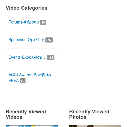
Video Categories
Forums-Φόρουμ
86
Speeches-Ομιλίες
897
Events-Εκδηλώσεις
183
ACCI Awards-Βραβεία
ΕΒΕΑ
29
Recently Viewed
Recently Viewed
Videos
Photos