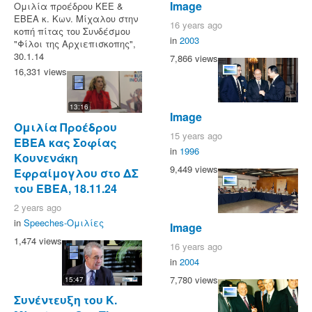
Image
Ομιλία προέδρου ΚΕΕ &
ΕΒΕΑ κ. Κων. Μίχαλου στην
16 years ago
κοπή πίτας του Συνδέσμου
in
2003
"Φίλοι της Αρχιεπισκοπης",
30.1.14
7,866 views
16,331 views
13:16
Image
Ομιλία Προέδρου
15 years ago
ΕΒΕΑ κας Σοφίας
in
1996
Κουνενάκη
9,449 views
Εφραίμογλου στο ΔΣ
του ΕΒΕΑ, 18.11.24
2 years ago
in
Speeches-Ομιλίες
Image
1,474 views
16 years ago
in
2004
7,780 views
15:47
Συνέντευξη του Κ.