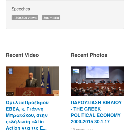
Speeches
1,309,590 views
896 media
Recent Video
Recent Photos
7:27
Ομιλία Προέδρου
ΠΑΡΟΥΣΙΑΣΗ ΒΙΒΛΙΟΥ
ΕΒΕΑ, κ. Γιάννη
- ΤΗΕ GREEK
Μπρατάκου, στην
POLITICAL ECONOMY
εκδήλωση «AI in
2000-2015 30.1.17
Action για τις Ε...
10 years ago