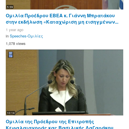
5:39
Ομιλία Προέδρου ΕΒΕΑ κ. Γιάννη Μπρατάκου
στην εκδήλωση «Καταχώριση μη εισηγμένων...
1 year ago
in
Speeches-Ομιλίες
1,078 views
10:14
Ομιλία της Πρόεδρου της Επιτροπής
Κεφαλαιαγοράς κας Βασιλικής Λαζαράκου