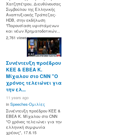
Χατζηπέτρου, Διευθύνουσας
Συμβούλου της Ελληνικής
Αναπτυξιακής Τράπεζας-
HDB, στην εκδήλωση
"Παρουσίαση υφιστάμενων
και νέων Χρηματοδοτικών...
2,761 views
4:42
Συνέντευξη προέδρου
ΚΕΕ & ΕΒΕΑ Κ.
Μίχαλου στο CNN "Ο
χρόνος τελειώνει για
την ελ...
11 years ago
in
Speeches-Ομιλίες
Συνέντευξη προέδρου ΚΕΕ &
ΕΒΕΑ Κ. Μίχαλου στο CNN
"Ο χρόνος τελειώνει για την
ελληνική συμφωνία
χρέους", 17.6.15