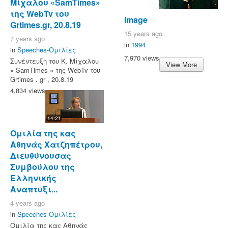
Μίχαλου «SamTimes»
της WebTv του
Image
Grtimes.gr, 20.8.19
15 years ago
7 years ago
in
1994
in
Speeches-Ομιλίες
7,970 views
Συνέντευξη του Κ. Μίχαλου
View More
« SamTimes » της WebTv του
Grtimes . gr , 20.8.19
4,834 views
14:21
Ομιλία της κας
Αθηνάς Χατζηπέτρου,
Διευθύνουσας
Συμβούλου της
Ελληνικής
Αναπτυξι...
4 years ago
in
Speeches-Ομιλίες
Ομιλία της κας Αθηνάς