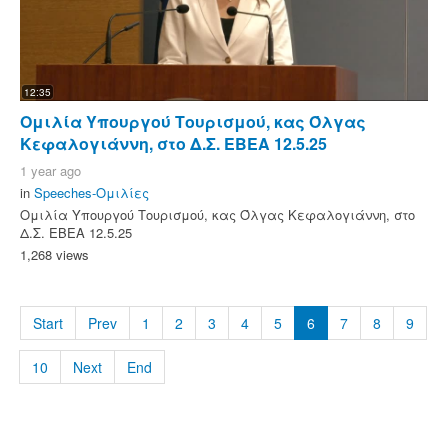
12:35
Ομιλία Υπουργού Τουρισμού, κας Όλγας
Κεφαλογιάννη, στο Δ.Σ. ΕΒΕΑ 12.5.25
1 year ago
in
Speeches-Ομιλίες
Ομιλία Υπουργού Τουρισμού, κας Όλγας Κεφαλογιάννη, στο
Δ.Σ. ΕΒΕΑ 12.5.25
1,268 views
Start
Prev
1
2
3
4
5
6
7
8
9
10
Next
End