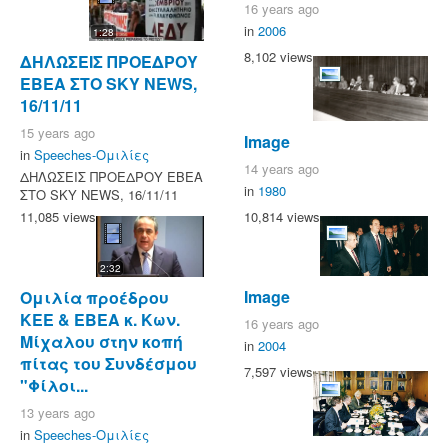
16 years ago
in
2006
1:28
8,102 views
ΔΗΛΩΣΕΙΣ ΠΡΟΕΔΡΟΥ
ΕΒΕΑ ΣΤΟ SKY NEWS,
16/11/11
15 years ago
Image
in
Speeches-Ομιλίες
14 years ago
ΔΗΛΩΣΕΙΣ ΠΡΟΕΔΡΟΥ ΕΒΕΑ
in
1980
ΣΤΟ SKY NEWS, 16/11/11
10,814 views
11,085 views
2:32
Image
Ομιλία προέδρου
ΚΕΕ & ΕΒΕΑ κ. Κων.
16 years ago
Μίχαλου στην κοπή
in
2004
πίτας του Συνδέσμου
7,597 views
"Φίλοι...
13 years ago
in
Speeches-Ομιλίες