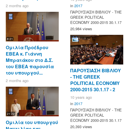
2 months ago
in
2017
ΠΑΡΟΥΣΙΑΣΗ ΒΙΒΛΙΟΥ - ΤΗΕ
GREEK POLITICAL
ECONOMY 2000-2015 30.1.17
20,984 views
8:21
Ομιλία Προέδρου
ΕΒΕΑ κ. Γιάννη
Μπρατάκου στο Δ.Σ.
του ΕΒΕΑ παρουσία
ΠΑΡΟΥΣΙΑΣΗ ΒΙΒΛΙΟΥ
του υπουργού...
- ΤΗΕ GREEK
2 months ago
POLITICAL ECONOMY
2000-2015 30.1.17 - 2
10 years ago
in
2017
ΠΑΡΟΥΣΙΑΣΗ ΒΙΒΛΙΟΥ - ΤΗΕ
21:22
GREEK POLITICAL
ECONOMY 2000-2015 30.1.17
Ομιλία του υπουργού
20,393 views
Ναυτιλίας και