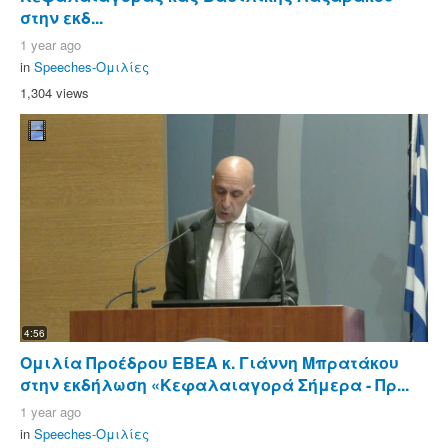
στην εκδ...
1 year ago
in
Speeches-Ομιλίες
1,304 views
4:56
Ομιλία Προέδρου ΕΒΕΑ κ. Γιάννη Μπρατάκου
στην εκδήλωση «Κεφαλαιαγορά Σήμερα - Πρ...
1 year ago
in
Speeches-Ομιλίες