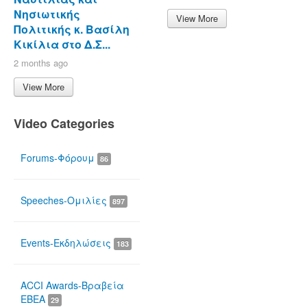
Νησιωτικής
View More
Πολιτικής κ. Βασίλη
Κικίλια στο Δ.Σ...
2 months ago
View More
Video Categories
Forums-Φόρουμ
86
Speeches-Ομιλίες
897
Events-Εκδηλώσεις
183
ACCI Awards-Βραβεία
ΕΒΕΑ
29