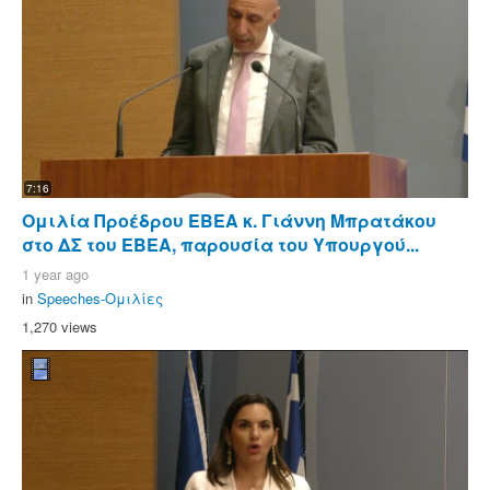
7:16
Ομιλία Προέδρου ΕΒΕΑ κ. Γιάννη Μπρατάκου
στο ΔΣ του ΕΒΕΑ, παρουσία του Υπουργού...
1 year ago
in
Speeches-Ομιλίες
1,270 views